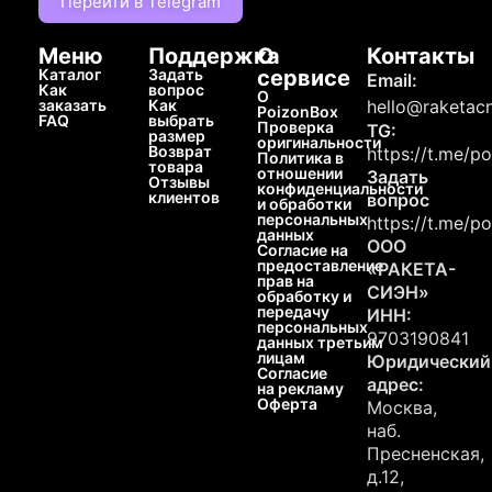
Перейти в Telegram
Меню
Поддержка
О
Контакты
Каталог
Задать
сервисе
Email:
Как
вопрос
О
заказать
Как
hello@raketacn
PoizonBox
FAQ
выбрать
Проверка
TG:
размер
оригинальности
Возврат
https://t.me/p
Политика в
товара
отношении
Задать
Отзывы
конфиденциальности
клиентов
вопрос
и обработки
персональных
https://t.me/p
данных
ООО
Согласие на
предоставление
«РАКЕТА-
прав на
СИЭН»
обработку и
передачу
ИНН:
персональных
9703190841
данных третьим
лицам
Юридический
Согласие
адрес:
на рекламу
Оферта
Москва,
наб.
Пресненская,
д.12,