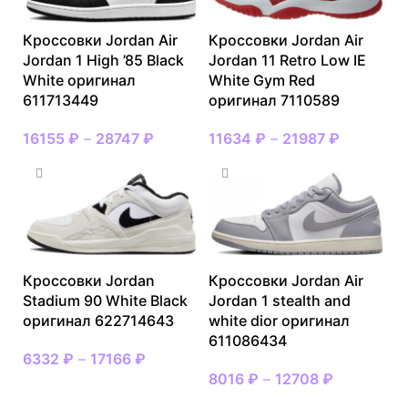
Кроссовки Jordan Air
Кроссовки Jordan Air
Jordan 1 High ’85 Black
Jordan 11 Retro Low IE
White оригинал
White Gym Red
611713449
оригинал 7110589
16155
₽
–
28747
₽
11634
₽
–
21987
₽
Кроссовки Jordan
Кроссовки Jordan Air
Stadium 90 White Black
Jordan 1 stealth and
оригинал 622714643
white dior оригинал
611086434
6332
₽
–
17166
₽
8016
₽
–
12708
₽