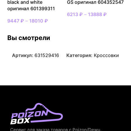
black and white
GS оригинал 604352547
оригинал 601399311
6213
₽
–
13888
₽
9447
₽
–
18010
₽
Вы смотрели
Артикул:
631529416
Категория:
Кроссовки
Сервис для заказа товаров с Poizon/Dewu.