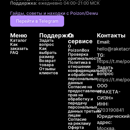
Поддержка:
ежедневно 04:00–21:00 МСК
Гайды, советы и находки с Poizon/Dewu
Перейти в Telegram
Меню
Поддержка
О
Контакты
Каталог
Задать
сервисе
Email:
Как
вопрос
О
заказать
Как
hello@raketacn
PoizonBox
FAQ
выбрать
Проверка
TG:
размер
оригинальности
Возврат
https://t.me/p
Политика в
товара
отношении
Задать
Отзывы
конфиденциальности
клиентов
вопрос
и обработки
персональных
https://t.me/p
данных
ООО
Согласие на
предоставление
«РАКЕТА-
прав на
СИЭН»
обработку и
передачу
ИНН:
персональных
9703190841
данных третьим
лицам
Юридический
Согласие
адрес:
на рекламу
Оферта
Москва,