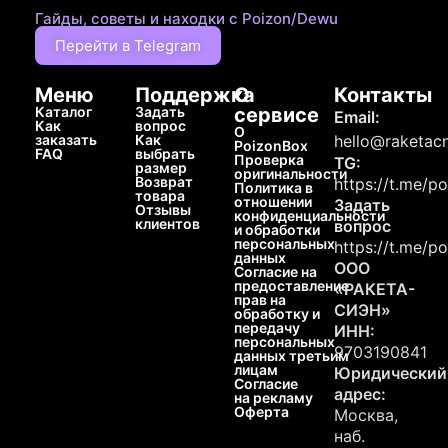
Гайды, советы и находки с Poizon/Dewu
Перейти в Telegram
Меню
Поддержка
О
Контакты
Каталог
Задать
сервисе
Email:
Как
вопрос
О
заказать
Как
hello@raketacn
PoizonBox
FAQ
выбрать
Проверка
TG:
размер
оригинальности
Возврат
https://t.me/p
Политика в
товара
отношении
Задать
Отзывы
конфиденциальности
клиентов
вопрос
и обработки
персональных
https://t.me/p
данных
ООО
Согласие на
предоставление
«РАКЕТА-
прав на
СИЭН»
обработку и
передачу
ИНН:
персональных
9703190841
данных третьим
лицам
Юридический
Согласие
адрес:
на рекламу
Оферта
Москва,
наб.