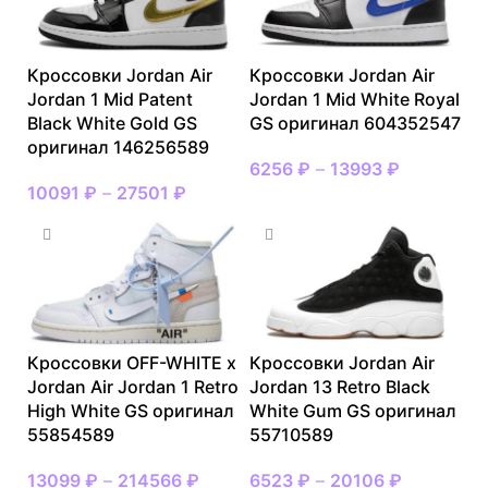
Кроссовки Jordan Air
Кроссовки Jordan Air
Jordan 1 Mid Patent
Jordan 1 Mid White Royal
Black White Gold GS
GS оригинал 604352547
оригинал 146256589
6256
₽
–
13993
₽
10091
₽
–
27501
₽
Кроссовки OFF-WHITE x
Кроссовки Jordan Air
Jordan Air Jordan 1 Retro
Jordan 13 Retro Black
High White GS оригинал
White Gum GS оригинал
55854589
55710589
13099
₽
–
214566
₽
6523
₽
–
20106
₽