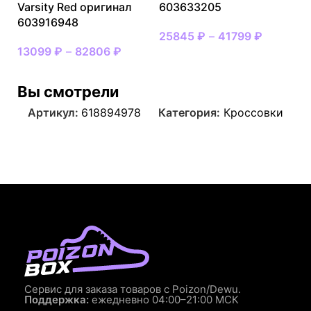
Varsity Red оригинал
603633205
603916948
25845
₽
–
41799
₽
13099
₽
–
82806
₽
Вы смотрели
Артикул:
618894978
Категория:
Кроссовки
Сервис для заказа товаров с Poizon/Dewu.
Поддержка:
ежедневно 04:00–21:00 МСК