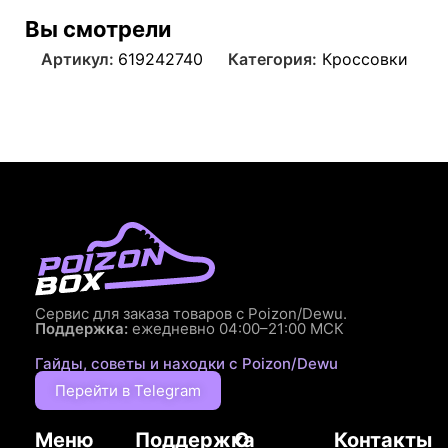
Вы смотрели
Артикул:
619242740
Категория:
Кроссовки
Сервис для заказа товаров с Poizon/Dewu.
Поддержка:
ежедневно 04:00–21:00 МСК
Гайды, советы и находки с Poizon/Dewu
Перейти в Telegram
Меню
Поддержка
О
Контакты