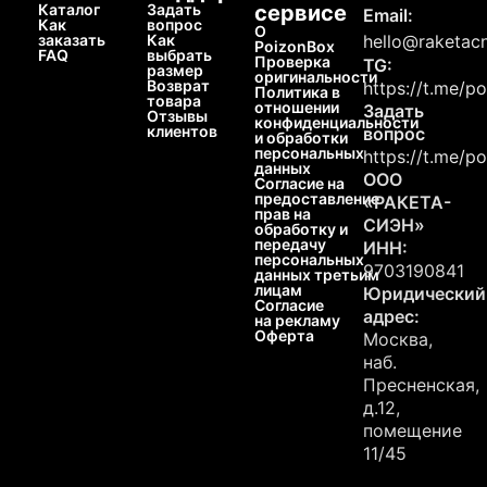
Каталог
Задать
сервисе
Email:
Как
вопрос
О
заказать
Как
hello@raketacn
PoizonBox
FAQ
выбрать
Проверка
TG:
размер
оригинальности
Возврат
https://t.me/p
Политика в
товара
отношении
Задать
Отзывы
конфиденциальности
клиентов
вопрос
и обработки
персональных
https://t.me/p
данных
ООО
Согласие на
предоставление
«РАКЕТА-
прав на
СИЭН»
обработку и
передачу
ИНН:
персональных
9703190841
данных третьим
лицам
Юридический
Согласие
адрес:
на рекламу
Оферта
Москва,
наб.
Пресненская,
д.12,
помещение
11/45