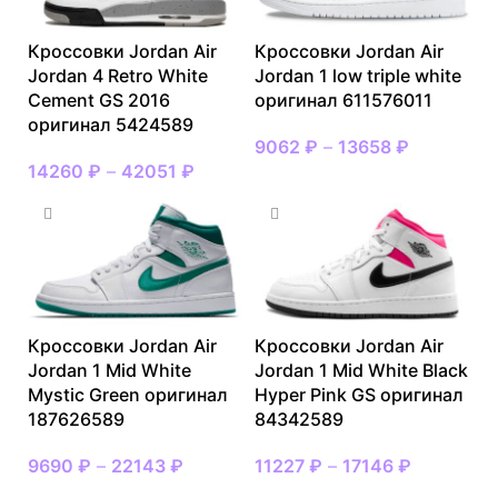
Кроссовки Jordan Air
Кроссовки Jordan Air
Jordan 4 Retro White
Jordan 1 low triple white
Cement GS 2016
оригинал 611576011
оригинал 5424589
9062
₽
–
13658
₽
14260
₽
–
42051
₽
Кроссовки Jordan Air
Кроссовки Jordan Air
Jordan 1 Mid White
Jordan 1 Mid White Black
Mystic Green оригинал
Hyper Pink GS оригинал
187626589
84342589
9690
₽
–
22143
₽
11227
₽
–
17146
₽