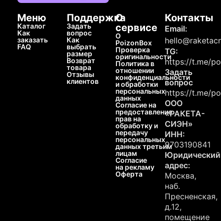
Меню
Поддержка
О
Контакты
Каталог
Задать
сервисе
Email:
Как
вопрос
О
заказать
Как
hello@raketacn
PoizonBox
FAQ
выбрать
Проверка
TG:
размер
оригинальности
Возврат
https://t.me/p
Политика в
товара
отношении
Задать
Отзывы
конфиденциальности
клиентов
вопрос
и обработки
персональных
https://t.me/p
данных
ООО
Согласие на
предоставление
«РАКЕТА-
прав на
СИЭН»
обработку и
передачу
ИНН:
персональных
9703190841
данных третьим
лицам
Юридический
Согласие
адрес:
на рекламу
Оферта
Москва,
наб.
Пресненская,
д.12,
помещение