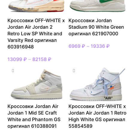
Кроссовки OFF-WHITE x
Кроссовки Jordan
Jordan Air Jordan 2
Stadium 90 White Green
Retro Low SP White and
оригинал 621907000
Varsity Red оригинал
6969
₽
–
19336
₽
603916948
13099
₽
–
82158
₽
Кроссовки Jordan Air
Кроссовки OFF-WHITE x
Jordan 1 Mid SE Craft
Jordan Air Jordan 1 Retro
White and Phantom GS
High White GS оригинал
оригинал 610388091
55854589