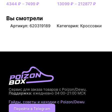
4344
₽
–
7499
₽
13099
₽
–
212877
₽
Вы смотрели
Артикул:
620319189
Категория:
Кроссовки
Сервис для заказа товаров с Poizon/Dewu.
Поддержка:
ежедневно 04:00–21:00 МСК
Гайды, советы и находки с Poizon/Dewu
Перейти в Telegram