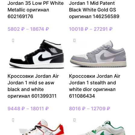
Jordan 35 Low PF White
Jordan 1 Mid Patent
Metallic оригинал
Black White Gold GS
602169176
оригинал 146256589
5802
₽
–
18674
₽
10018
₽
–
27291
₽
Кроссовки Jordan Air
Кроссовки Jordan Air
Jordan 1 mid se asw
Jordan 1 stealth and
black and white
white dior оригинал
оригинал 601399311
611086434
9448
₽
–
18011
₽
8016
₽
–
12709
₽