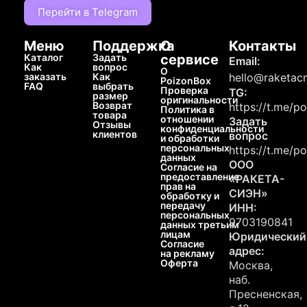
Перейти в Telegram
Меню
Поддержка
О
Контакты
Каталог
Задать
сервисе
Email:
Как
вопрос
О
заказать
Как
hello@raketacn
PoizonBox
FAQ
выбрать
Проверка
TG:
размер
оригинальности
Возврат
https://t.me/p
Политика в
товара
отношении
Задать
Отзывы
конфиденциальности
клиентов
вопрос
и обработки
персональных
https://t.me/p
данных
ООО
Согласие на
предоставление
«РАКЕТА-
прав на
СИЭН»
обработку и
передачу
ИНН:
персональных
9703190841
данных третьим
лицам
Юридический
Согласие
адрес:
на рекламу
Оферта
Москва,
наб.
Пресненская,