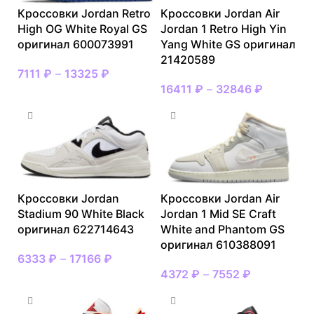
Кроссовки Jordan Retro
Кроссовки Jordan Air
High OG White Royal GS
Jordan 1 Retro High Yin
оригинал 600073991
Yang White GS оригинал
21420589
7111
₽
–
13325
₽
16411
₽
–
32846
₽
Кроссовки Jordan
Кроссовки Jordan Air
Stadium 90 White Black
Jordan 1 Mid SE Craft
оригинал 622714643
White and Phantom GS
оригинал 610388091
6333
₽
–
17166
₽
4372
₽
–
7552
₽