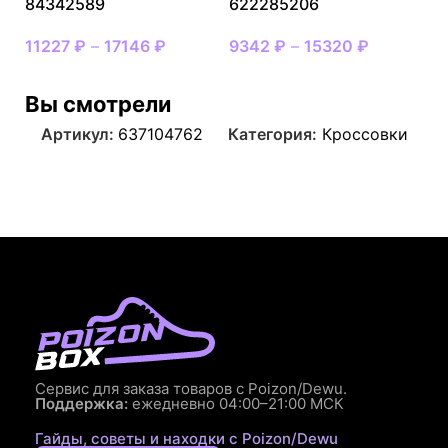
84342589
622285206
11227
₽
–
17146
₽
9342
₽
–
15320
₽
Вы смотрели
Артикул:
637104762
Категория:
Кроссовки
Сервис для заказа товаров с Poizon/Dewu.
Поддержка:
ежедневно 04:00–21:00 МСК
Гайды, советы и находки с Poizon/Dewu