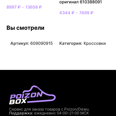
оригинал 610388091
8997
₽
–
13658
₽
4344
₽
–
7499
₽
Вы смотрели
Артикул:
609090915
Категория:
Кроссовки
Сервис для заказа товаров с Poizon/Dewu.
Поддержка:
ежедневно 04:00–21:00 МСК