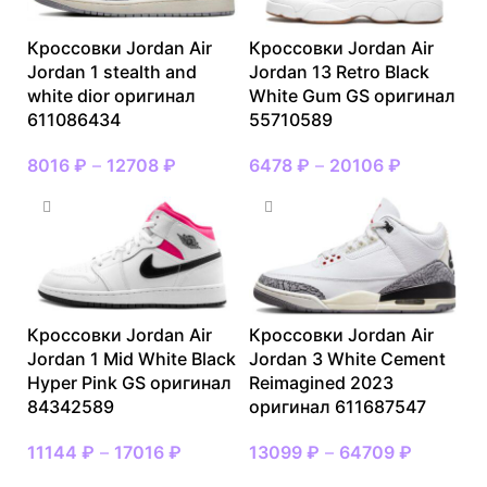
Кроссовки Jordan Air
Кроссовки Jordan Air
Jordan 1 stealth and
Jordan 13 Retro Black
white dior оригинал
White Gum GS оригинал
611086434
55710589
8016
₽
–
12708
₽
6478
₽
–
20106
₽
Кроссовки Jordan Air
Кроссовки Jordan Air
Jordan 1 Mid White Black
Jordan 3 White Cement
Hyper Pink GS оригинал
Reimagined 2023
84342589
оригинал 611687547
11144
₽
–
17016
₽
13099
₽
–
64709
₽