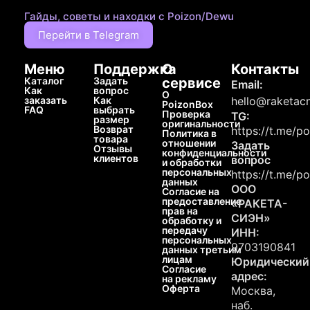
Гайды, советы и находки с Poizon/Dewu
Перейти в Telegram
Меню
Поддержка
О
Контакты
Каталог
Задать
сервисе
Email:
Как
вопрос
О
заказать
Как
hello@raketacn
PoizonBox
FAQ
выбрать
Проверка
TG:
размер
оригинальности
Возврат
https://t.me/p
Политика в
товара
отношении
Задать
Отзывы
конфиденциальности
клиентов
вопрос
и обработки
персональных
https://t.me/p
данных
ООО
Согласие на
предоставление
«РАКЕТА-
прав на
СИЭН»
обработку и
передачу
ИНН:
персональных
9703190841
данных третьим
лицам
Юридический
Согласие
адрес:
на рекламу
Оферта
Москва,
наб.