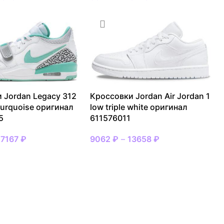
 Jordan Legacy 312
Кроссовки Jordan Air Jordan 1
turquoise оригинал
low triple white оригинал
5
611576011
27167
₽
9062
₽
–
13658
₽