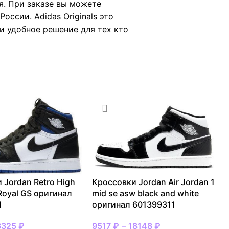
я. При заказе вы можете
ссии. Adidas Originals это
 и удобное решение для тех кто
 Jordan Retro High
Кроссовки Jordan Air Jordan 1
Royal GS оригинал
mid se asw black and white
1
оригинал 601399311
3325
₽
9517
₽
–
18148
₽