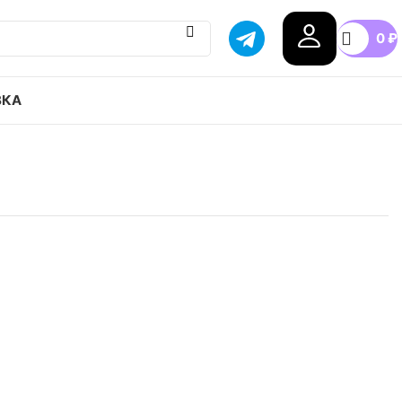
0
₽
ВКА
s originals Campus 80S привозим с гарантией
бой город России, доступные цены.
39
40
41
42
43
+4