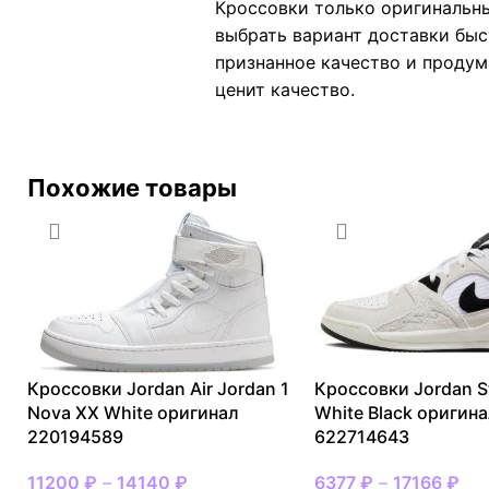
Кроссовки только оригинальны
выбрать вариант доставки быст
признанное качество и продума
ценит качество.
Похожие товары
Кроссовки Jordan Air Jordan 1
Кроссовки Jordan S
Nova XX White оригинал
White Black оригин
220194589
622714643
11200
₽
–
14140
₽
6377
₽
–
17166
₽