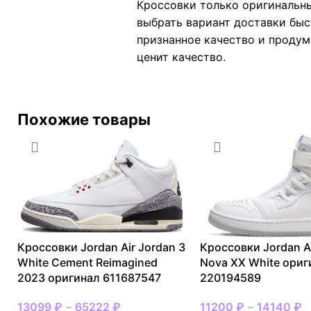
Кроссовки только оригинальны
выбрать вариант доставки быст
признанное качество и продума
ценит качество.
Похожие товары
Кроссовки Jordan Air Jordan 3
Кроссовки Jordan Ai
White Cement Reimagined
Nova XX White ориг
2023 оригинал 611687547
220194589
13099
₽
–
65222
₽
11200
₽
–
14140
₽