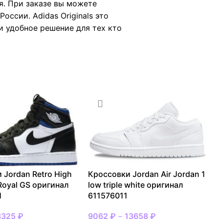
я. При заказе вы можете
ссии. Adidas Originals это
и удобное решение для тех кто
 Jordan Retro High
Кроссовки Jordan Air Jordan 1
Royal GS оригинал
low triple white оригинал
1
611576011
3325
₽
9062
₽
–
13658
₽