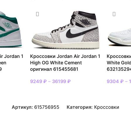
r Jordan 1
Кроссовки Jordan Air Jordan 1
Кроссовки
een
High OG White Cement
White Gol
9
оригинал 615455681
63213529
9249
₽
–
36199
₽
9304
₽
–
Артикул:
615756955
Категория:
Кроссовки