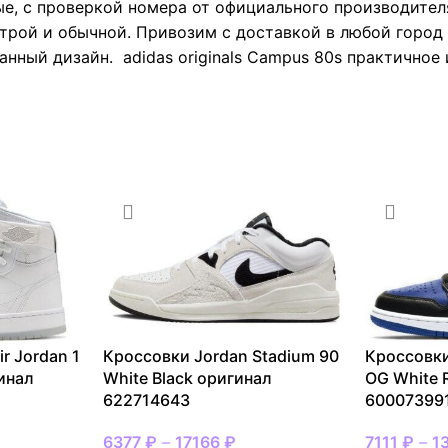
е, с проверкой номера от официального производител
рой и обычной. Привозим с доставкой в любой город Ро
нный дизайн. adidas originals Campus 80s практичное 
r Jordan 1
Кроссовки Jordan Stadium 90
Кроссовки
инал
White Black оригинал
OG White 
622714643
60007399
6377
₽
–
17166
₽
7111
₽
–
1