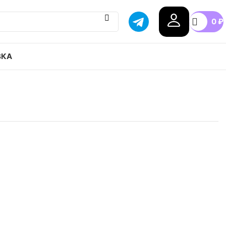
0
₽
ВКА
 originals Campus 80s привозим с гарантией
бой город России, доступные цены.
40
41
42
43
44
+3