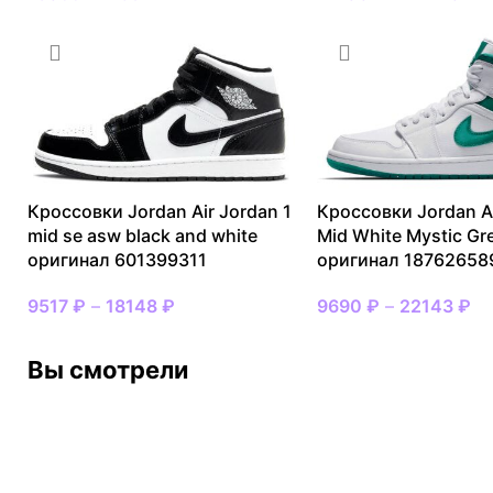
Кроссовки Jordan Air Jordan 1
Кроссовки Jordan Ai
mid se asw black and white
Mid White Mystic Gr
оригинал 601399311
оригинал 18762658
9517
₽
–
18148
₽
9690
₽
–
22143
₽
Вы смотрели