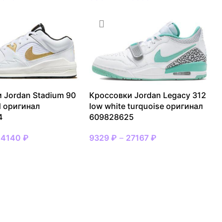
 Jordan Stadium 90
Кроссовки Jordan Legacy 312
d оригинал
low white turquoise оригинал
4
609828625
14140
₽
9329
₽
–
27167
₽