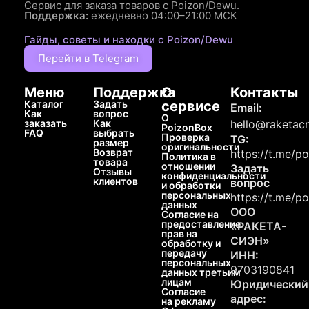
Сервис для заказа товаров с Poizon/Dewu.
Поддержка:
ежедневно 04:00–21:00 МСК
Гайды, советы и находки с Poizon/Dewu
Перейти в Telegram
Меню
Поддержка
О
Контакты
Каталог
Задать
сервисе
Email:
Как
вопрос
О
заказать
Как
hello@raketacn
PoizonBox
FAQ
выбрать
Проверка
TG:
размер
оригинальности
Возврат
https://t.me/p
Политика в
товара
отношении
Задать
Отзывы
конфиденциальности
клиентов
вопрос
и обработки
персональных
https://t.me/p
данных
ООО
Согласие на
предоставление
«РАКЕТА-
прав на
СИЭН»
обработку и
передачу
ИНН:
персональных
9703190841
данных третьим
лицам
Юридический
Согласие
адрес:
на рекламу