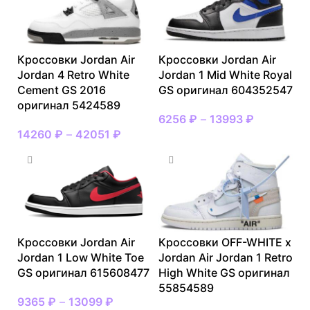
Кроссовки Jordan Air
Кроссовки Jordan Air
Jordan 4 Retro White
Jordan 1 Mid White Royal
Cement GS 2016
GS оригинал 604352547
оригинал 5424589
6256
₽
–
13993
₽
14260
₽
–
42051
₽
Кроссовки Jordan Air
Кроссовки OFF-WHITE x
Jordan 1 Low White Toe
Jordan Air Jordan 1 Retro
GS оригинал 615608477
High White GS оригинал
55854589
9365
₽
–
13099
₽