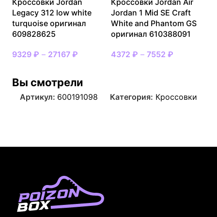
Кроссовки Jordan
Кроссовки Jordan Air
Legacy 312 low white
Jordan 1 Mid SE Craft
turquoise оригинал
White and Phantom GS
609828625
оригинал 610388091
9329
₽
–
27167
₽
4372
₽
–
7552
₽
Вы смотрели
Артикул:
600191098
Категория:
Кроссовки