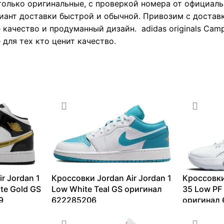
только оригинальные, с проверкой номера от официаль
иант доставки быстрой и обычной. Привозим с доставк
е качество и продуманный дизайн. adidas originals Camp
 для тех кто ценит качество.
r Jordan 1
Кроссовки Jordan Air Jordan 1
Кроссовки
ite Gold GS
Low White Teal GS оригинал
35 Low PF 
9
622285206
оригинал 
9341
₽
–
15319
₽
5802
₽
–