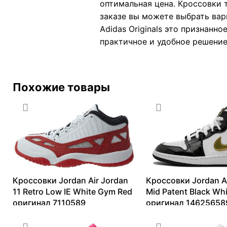
оптимальная цена. Кроссовки 
заказе вы можете выбрать вар
Adidas Originals это признанно
практичное и удобное решение
Похожие товары
Кроссовки Jordan Air Jordan
Кроссовки Jordan Ai
11 Retro Low IE White Gym Red
Mid Patent Black Wh
оригинал 7110589
оригинал 14625658
11634
₽
–
21987
₽
10017
₽
–
27289
₽