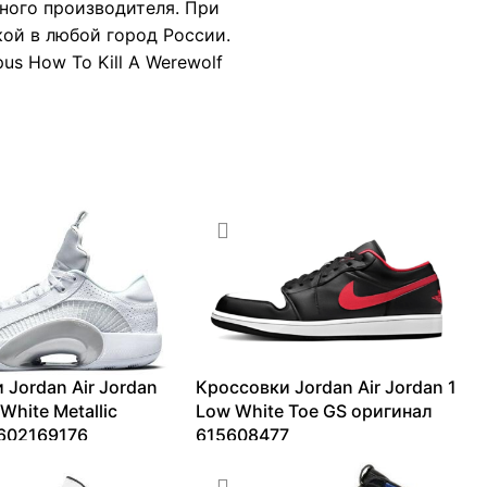
ного производителя. При
ой в любой город России.
us How To Kill A Werewolf
 Jordan Air Jordan
Кроссовки Jordan Air Jordan 1
White Metallic
Low White Toe GS оригинал
602169176
615608477
18673
₽
9365
₽
–
13099
₽