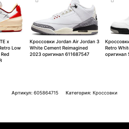
TE x
Кроссовки Jordan Air Jordan 3
Кроссовки
Retro Low
White Cement Reimagined
Retro Whi
 Red
2023 оригинал 611687547
оригинал
8
13099
₽
–
64709
₽
14153
₽
–
Артикул:
605864715
Категория:
Кроссовки