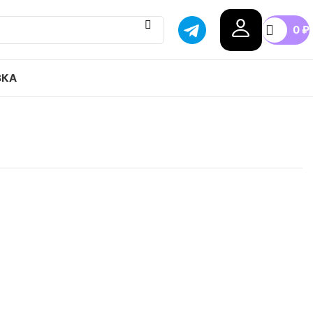
0
₽
ВКА
 originals Campus How To Kill A Werewolf привозим
оставка в любой город России, доступные цены.
40
41
42
44
45