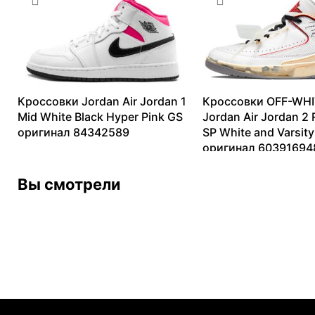
Кроссовки Jordan Air Jordan 1
Кроссовки OFF-WHI
Mid White Black Hyper Pink GS
Jordan Air Jordan 2 
оригинал 84342589
SP White and Varsity
оригинал 60391694
11144
₽
–
17016
₽
13099
₽
–
82153
₽
Вы смотрели