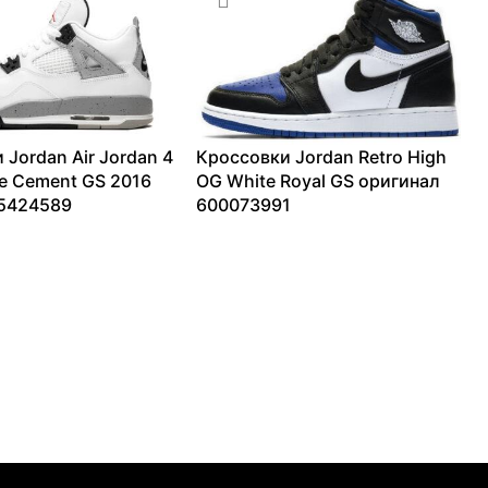
 Jordan Air Jordan 4
Кроссовки Jordan Retro High
te Cement GS 2016
OG White Royal GS оригинал
 5424589
600073991
42051
₽
7061
₽
–
13225
₽