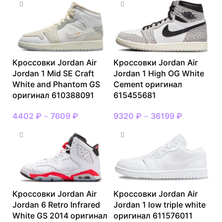
Кроссовки Jordan Air
Кроссовки Jordan Air
Jordan 1 Mid SE Craft
Jordan 1 High OG White
White and Phantom GS
Cement оригинал
оригинал 610388091
615455681
4402
₽
–
7609
₽
9320
₽
–
36199
₽
Кроссовки Jordan Air
Кроссовки Jordan Air
Jordan 6 Retro Infrared
Jordan 1 low triple white
White GS 2014 оригинал
оригинал 611576011