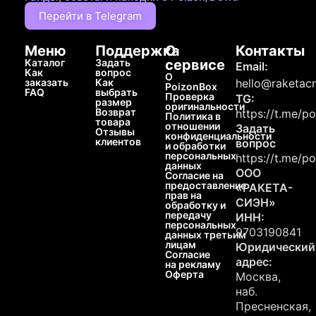
Перейти в Telegram
Меню
Поддержка
О
Контакты
Каталог
Задать
сервисе
Email:
Как
вопрос
О
заказать
Как
hello@raketacn
PoizonBox
FAQ
выбрать
Проверка
TG:
размер
оригинальности
Возврат
https://t.me/p
Политика в
товара
отношении
Задать
Отзывы
конфиденциальности
клиентов
вопрос
и обработки
персональных
https://t.me/p
данных
ООО
Согласие на
предоставление
«РАКЕТА-
прав на
СИЭН»
обработку и
передачу
ИНН:
персональных
9703190841
данных третьим
лицам
Юридический
Согласие
адрес:
на рекламу
Оферта
Москва,
наб.
Пресненская,