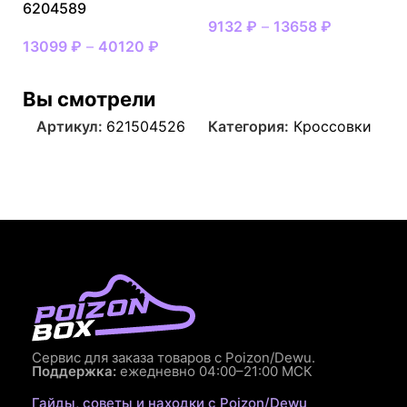
6204589
9132
₽
–
13658
₽
13099
₽
–
40120
₽
Вы смотрели
Артикул:
621504526
Категория:
Кроссовки
Сервис для заказа товаров с Poizon/Dewu.
Поддержка:
ежедневно 04:00–21:00 МСК
Гайды, советы и находки с Poizon/Dewu