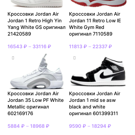
Кроссовки Jordan Air
Кроссовки Jordan Air
Jordan 1 Retro High Yin
Jordan 11 Retro Low IE
Yang White GS оригинал
White Gym Red
21420589
оригинал 7110589
16543
₽
–
33116
₽
11813
₽
–
22337
₽
Кроссовки Jordan Air
Кроссовки Jordan Air
Jordan 35 Low PF White
Jordan 1 mid se asw
Metallic оригинал
black and white
602169176
оригинал 601399311
5884
₽
–
18968
₽
9590
₽
–
18294
₽