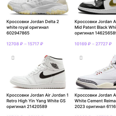
Кроссовки Jordan Delta 2
Кроссовки Jordan Ai
white royal оригинал
Mid Patent Black Wh
602947865
оригинал 14625658
12708
₽
–
15717
₽
10169
₽
–
27727
₽
Кроссовки Jordan Air Jordan 1
Кроссовки Jordan Ai
Retro High Yin Yang White GS
White Cement Reima
оригинал 21420589
2023 оригинал 611