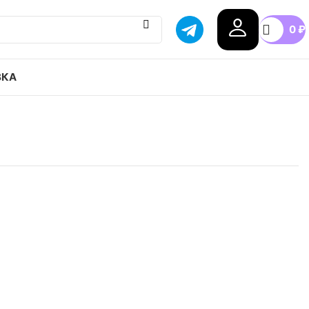
0
₽
ВКА
s originals FORUM 84 Low привозим с гарантией
бой город России, доступные цены.
40
42
44
46