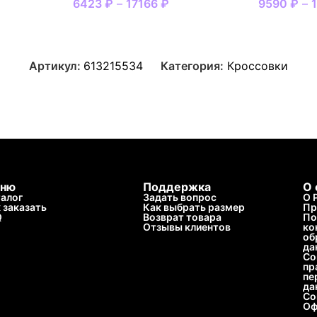
6423
₽
–
17166
₽
9590
₽
–
Артикул:
613215534
Категория:
Кроссовки
ню
Поддержка
О 
алог
Задать вопрос
О 
 заказать
Как выбрать размер
Пр
Q
Возврат товара
По
Отзывы клиентов
ко
об
да
Со
пр
пе
да
Со
Оф