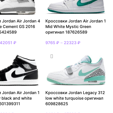
 Jordan Air Jordan 4
Кроссовки Jordan Air Jordan 1
te Cement GS 2016
Mid White Mystic Green
 5424589
оригинал 187626589
42051
₽
9765
₽
–
22323
₽
 Jordan Air Jordan 1
Кроссовки Jordan Legacy 312
 black and white
low white turquoise оригинал
601399311
609828625