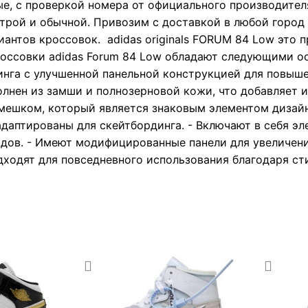
е, с проверкой номера от официального производител
рой и обычной. Привозим с доставкой в любой город Р
иантов кроссовок. adidas originals FORUM 84 Low это 
Кроссовки adidas Forum 84 Low обладают следующими о
инга с улучшенной панельной конструкцией для повыш
олнен из замши и полнозерновой кожи, что добавляет 
ешком, который является знаковым элементом дизайна
адаптированы для скейтбординга. - Включают в себя эл
одов. - Имеют модифицированные панели для увеличен
дходят для повседневного использования благодаря ст