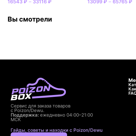
16543
₽
–
33116
₽
13099
₽
–
65765
₽
Вы смотрели
Ме
Кат
Как
FA
Сервис для заказа товаров
с Poizon/Dewu.
Поддержка:
ежедневно 04:00–21:00
МСК
Гайды, советы и находки с Poizon/Dewu