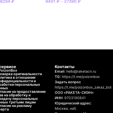
18294
₽
9401
₽
–
27390
₽
сервисе
Контакты
PoizonBox
Email:
hello@raketacn.ru
оверка оригинальности
TG:
https://t.me/poizonbox
литика в отношении
нфиденциальности и
Задать вопрос
работки персональных
https://t.me/poizonbox_zakaz_bot
нных
гласие на предоставление
ООО «РАКЕТА-СИЭН»
ав на обработку и
ИНН:
9703190841
редачу персональных
нных третьим лицам
Юридический адрес:
гласие на рекламу
Москва, наб.
ерта