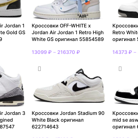
r Jordan 1
Кроссовки OFF-WHITE x
Кроссовки
ite Gold GS
Jordan Air Jordan 1 Retro High
Retro Whi
9
White GS оригинал 55854589
оригинал
13099
₽
–
216370
₽
14373
₽
–
r Jordan 3
Кроссовки Jordan Stadium 90
Кроссовки
gined
White Black оригинал
mid se asw
687547
622714643
оригинал 