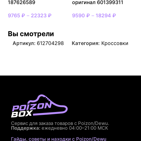
187626589
оригинал 601399311
9765
₽
–
22323
₽
9590
₽
–
18294
₽
Вы смотрели
Артикул:
612704298
Категория:
Кроссовки
Сервис для заказа товаров с Poizon/Dewu.
Поддержка:
ежедневно 04:00–21:00 МСК
Гайды, советы и находки с Poizon/Dewu