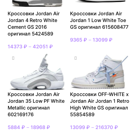
Кроссовки Jordan Air
Кроссовки Jordan Air
Jordan 4 Retro White
Jordan 1 Low White Toe
Cement GS 2016
GS оригинал 615608477
оригинал 5424589
9365
₽
–
13099
₽
14373
₽
–
42051
₽
Кроссовки Jordan Air
Кроссовки OFF-WHITE x
Jordan 35 Low PF White
Jordan Air Jordan 1 Retro
Metallic оригинал
High White GS оригинал
602169176
55854589
5884
₽
–
18968
₽
13099
₽
–
216370
₽