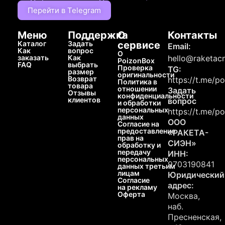
Перейти в Telegram
Меню
Поддержка
О
Контакты
Каталог
Задать
сервисе
Email:
Как
вопрос
О
заказать
Как
hello@raketacn
PoizonBox
FAQ
выбрать
Проверка
TG:
размер
оригинальности
Возврат
https://t.me/p
Политика в
товара
отношении
Задать
Отзывы
конфиденциальности
клиентов
вопрос
и обработки
персональных
https://t.me/p
данных
ООО
Согласие на
предоставление
«РАКЕТА-
прав на
СИЭН»
обработку и
передачу
ИНН:
персональных
9703190841
данных третьим
лицам
Юридический
Согласие
адрес:
на рекламу
Оферта
Москва,
наб.
Пресненская,