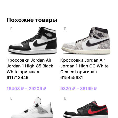
Похожие товары
Кроссовки Jordan Air
Кроссовки Jordan Air
Jordan 1 High ’85 Black
Jordan 1 High OG White
White оригинал
Cement оригинал
611713449
615455681
16408
₽
–
29209
₽
9320
₽
–
36199
₽