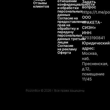
отношении
Задать
Отзывы
конфиденциальности
клиентов
вопрос
и обработки
персональных
https://t.me/p
данных
ООО
Согласие на
предоставление
«РАКЕТА-
прав на
СИЭН»
обработку и
передачу
ИНН:
персональных
9703190841
данных третьим
лицам
Юридический
Согласие
адрес:
на рекламу
Оферта
Москва,
наб.
Пресненская,
д.12,
помещение
11/45
PoizonBox © 2026 г. Все права защищены