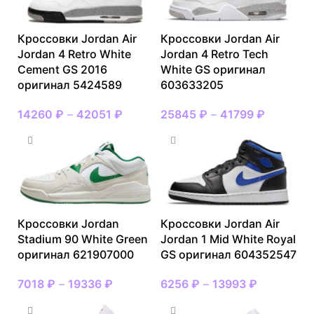
Кроссовки Jordan Air
Кроссовки Jordan Air
Jordan 4 Retro White
Jordan 4 Retro Tech
Cement GS 2016
White GS оригинал
оригинал 5424589
603633205
14260
₽
–
42051
₽
25845
₽
–
41799
₽
Кроссовки Jordan
Кроссовки Jordan Air
Stadium 90 White Green
Jordan 1 Mid White Royal
оригинал 621907000
GS оригинал 604352547
7018
₽
–
19336
₽
6256
₽
–
13993
₽