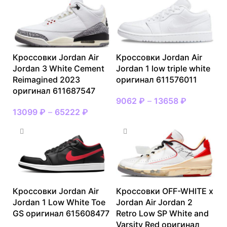
Кроссовки Jordan Air
Кроссовки Jordan Air
Jordan 3 White Cement
Jordan 1 low triple white
Reimagined 2023
оригинал 611576011
оригинал 611687547
9062
₽
–
13658
₽
13099
₽
–
65222
₽
Кроссовки Jordan Air
Кроссовки OFF-WHITE x
Jordan 1 Low White Toe
Jordan Air Jordan 2
GS оригинал 615608477
Retro Low SP White and
Varsity Red оригинал