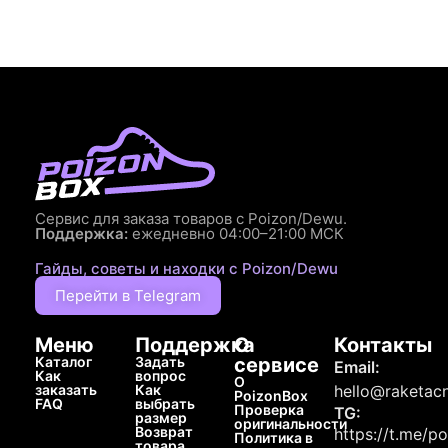
Сервис для заказа товаров с Poizon/Dewu.
Поддержка:
ежедневно 04:00–21:00 МСК
Гайды, советы и находки с Poizon/Dewu
Перейти в Telegram
Меню
Поддержка
О
Контакты
Каталог
Задать
сервисе
Email:
Как
вопрос
О
заказать
Как
hello@raketacn
PoizonBox
FAQ
выбрать
Проверка
TG:
размер
оригинальности
Возврат
https://t.me/p
Политика в
товара