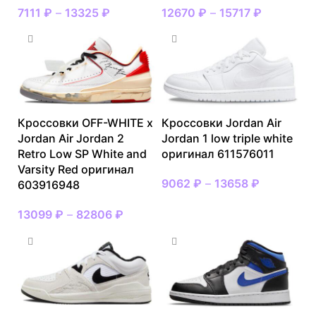
7111
₽
–
13325
₽
12670
₽
–
15717
₽
Кроссовки OFF-WHITE x
Кроссовки Jordan Air
Jordan Air Jordan 2
Jordan 1 low triple white
Retro Low SP White and
оригинал 611576011
Varsity Red оригинал
9062
₽
–
13658
₽
603916948
13099
₽
–
82806
₽