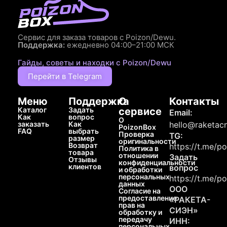
Сервис для заказа товаров с Poizon/Dewu.
Поддержка:
ежедневно 04:00–21:00 МСК
Гайды, советы и находки с Poizon/Dewu
Перейти в Telegram
Меню
Поддержка
О
Контакты
Каталог
Задать
сервисе
Email:
Как
вопрос
О
заказать
Как
hello@raketacn
PoizonBox
FAQ
выбрать
Проверка
TG:
размер
оригинальности
Возврат
https://t.me/p
Политика в
товара
отношении
Задать
Отзывы
конфиденциальности
клиентов
вопрос
и обработки
персональных
https://t.me/p
данных
ООО
Согласие на
предоставление
«РАКЕТА-
прав на
СИЭН»
обработку и
передачу
ИНН:
персональных