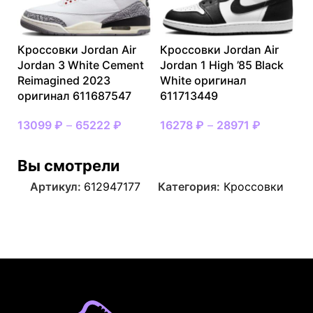
Кроссовки Jordan Air
Кроссовки Jordan Air
Jordan 3 White Cement
Jordan 1 High ’85 Black
Reimagined 2023
White оригинал
оригинал 611687547
611713449
13099
₽
–
65222
₽
16278
₽
–
28971
₽
Вы смотрели
Артикул:
612947177
Категория:
Кроссовки