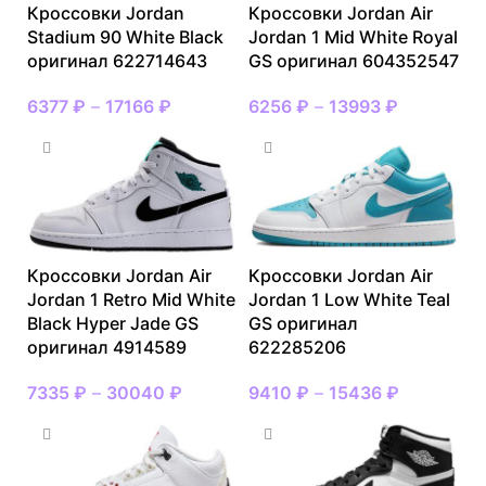
Кроссовки Jordan
Кроссовки Jordan Air
Stadium 90 White Black
Jordan 1 Mid White Royal
оригинал 622714643
GS оригинал 604352547
6377
₽
–
17166
₽
6256
₽
–
13993
₽
Кроссовки Jordan Air
Кроссовки Jordan Air
Jordan 1 Retro Mid White
Jordan 1 Low White Teal
Black Hyper Jade GS
GS оригинал
оригинал 4914589
622285206
7335
₽
–
30040
₽
9410
₽
–
15436
₽