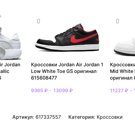
ir Jordan
Кроссовки Jordan Air Jordan 1
Кроссовки
llic
Low White Toe GS оригинал
Mid White 
6
615608477
оригинал
9365
₽
–
13099
₽
11227
₽
–
Артикул:
617337557
Категория:
Кроссовки