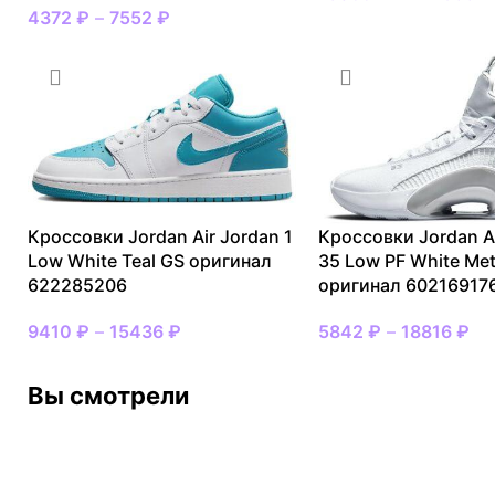
4372
₽
–
7552
₽
Кроссовки Jordan Air Jordan 1
Кроссовки Jordan A
Low White Teal GS оригинал
35 Low PF White Meta
622285206
оригинал 60216917
9410
₽
–
15436
₽
5842
₽
–
18816
₽
Вы смотрели