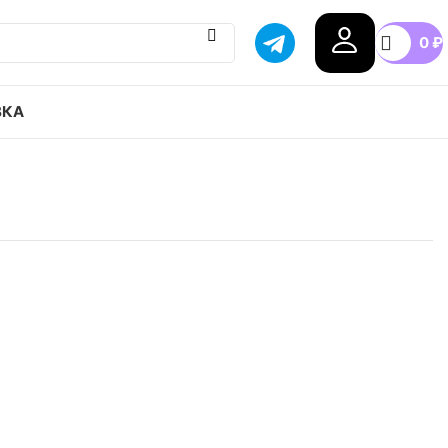
0
₽
ВКА
s originals FORUM Low привозим с гарантией
бой город России, доступные цены.
42