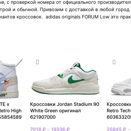
е, с проверкой номера от официального производител
рой и обычной. Привозим с доставкой в любой город Р
иантов кроссовок. adidas originals FORUM Low это пра
TE x
Кроссовки Jordan Stadium 90
Кроссовки
Retro High
White Green оригинал
Retro Tec
 55854589
621907000
60363320
7018
₽
–
19336
₽
25845
₽