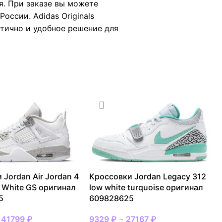
я. При заказе вы можете
оссии. Adidas Originals
ктично и удобное решение для
 Jordan Air Jordan 4
Кроссовки Jordan Legacy 312
h White GS оригинал
low white turquoise оригинал
5
609828625
–
41799
₽
9329
₽
–
27167
₽