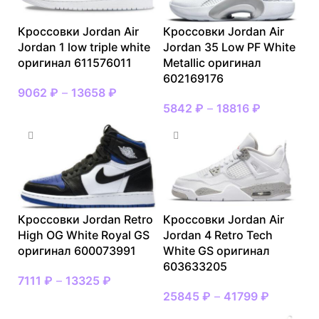
Кроссовки Jordan Air
Кроссовки Jordan Air
Jordan 1 low triple white
Jordan 35 Low PF White
оригинал 611576011
Metallic оригинал
602169176
9062
₽
–
13658
₽
5842
₽
–
18816
₽
Кроссовки Jordan Retro
Кроссовки Jordan Air
High OG White Royal GS
Jordan 4 Retro Tech
оригинал 600073991
White GS оригинал
603633205
7111
₽
–
13325
₽
25845
₽
–
41799
₽