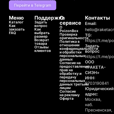
Перейти в Telegram
Меню
Поддержка
О
Контакты
Каталог
Задать
сервисе
Email:
Как
вопрос
О
заказать
Как
hello@raketacn
PoizonBox
FAQ
выбрать
Проверка
TG:
размер
оригинальности
Возврат
https://t.me/p
Политика в
товара
отношении
Задать
Отзывы
конфиденциальности
клиентов
вопрос
и обработки
персональных
https://t.me/p
данных
ООО
Согласие на
предоставление
«РАКЕТА-
прав на
СИЭН»
обработку и
передачу
ИНН:
персональных
9703190841
данных третьим
лицам
Юридический
Согласие
адрес:
на рекламу
Оферта
Москва,
наб.
Пресненская,