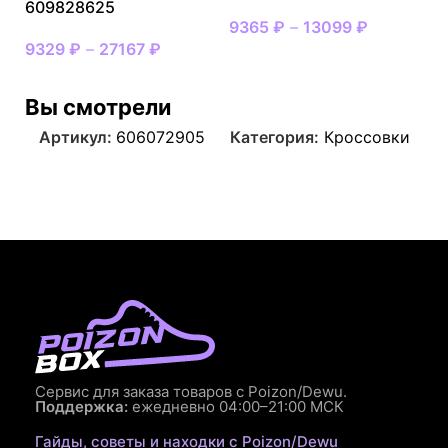
609828625
9365
₽
–
13099
₽
9329
₽
–
27167
₽
Вы смотрели
Артикул:
606072905
Категория:
Кроссовки
Сервис для заказа товаров с Poizon/Dewu.
Поддержка:
ежедневно 04:00–21:00 МСК
Гайды, советы и находки с Poizon/Dewu