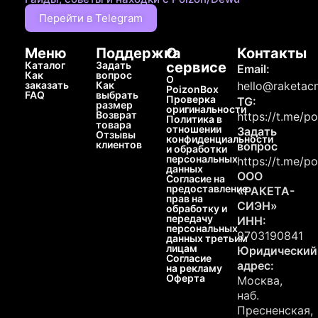
Перейти в Telegram
Меню
Поддержка
О
Контакты
Каталог
Задать
сервисе
Email:
Как
вопрос
О
заказать
Как
hello@raketacn
PoizonBox
FAQ
выбрать
Проверка
TG:
размер
оригинальности
Возврат
https://t.me/p
Политика в
товара
отношении
Задать
Отзывы
конфиденциальности
клиентов
вопрос
и обработки
персональных
https://t.me/p
данных
ООО
Согласие на
предоставление
«РАКЕТА-
прав на
СИЭН»
обработку и
передачу
ИНН:
персональных
9703190841
данных третьим
лицам
Юридический
Согласие
адрес:
на рекламу
Оферта
Москва,
наб.
Пресненская,