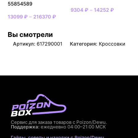
55854589
9304
₽
–
14252
₽
13099
₽
–
216370
₽
Вы смотрели
Артикул:
617290001
Категория:
Кроссовки
Сервис для заказа товаров с Poizon/Dewu.
Поддержка:
ежедневно 04:00–21:00 МСК
Гайды, советы и находки с Poizon/Dewu