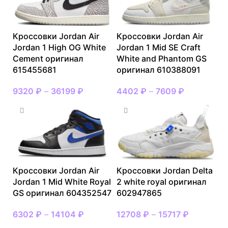
Кроссовки Jordan Air
Кроссовки Jordan Air
Jordan 1 High OG White
Jordan 1 Mid SE Craft
Cement оригинал
White and Phantom GS
615455681
оригинал 610388091
9320
₽
–
36199
₽
4402
₽
–
7609
₽
Кроссовки Jordan Air
Кроссовки Jordan Delta
Jordan 1 Mid White Royal
2 white royal оригинал
GS оригинал 604352547
602947865
6302
₽
–
14104
₽
12708
₽
–
15717
₽