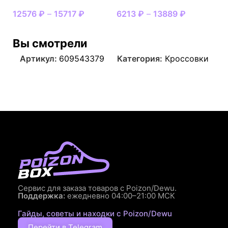
12576
₽
–
15717
₽
6213
₽
–
13889
₽
Вы смотрели
Артикул:
609543379
Категория:
Кроссовки
Сервис для заказа товаров с Poizon/Dewu.
Поддержка:
ежедневно 04:00–21:00 МСК
Гайды, советы и находки с Poizon/Dewu
Перейти в Telegram