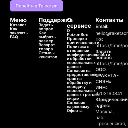
Перейти в Telegram
Меню
Поддержка
О
Контакты
Каталог
Задать
сервисе
Email:
Как
вопрос
О
заказать
Как
hello@raketacn
PoizonBox
FAQ
выбрать
Проверка
TG:
размер
оригинальности
Возврат
https://t.me/p
Политика в
товара
отношении
Задать
Отзывы
конфиденциальности
клиентов
вопрос
и обработки
персональных
https://t.me/p
данных
ООО
Согласие на
предоставление
«РАКЕТА-
прав на
СИЭН»
обработку и
передачу
ИНН:
персональных
9703190841
данных третьим
лицам
Юридический
Согласие
адрес:
на рекламу
Оферта
Москва,
наб.
Пресненская,