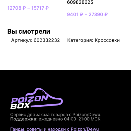
609828625
12708
₽
–
15717
₽
9401
₽
–
27390
₽
Вы смотрели
Артикул:
602332232
Категория:
Кроссовки
Сервис для заказа товаров с Poizon/Dewu.
Поддержка:
ежедневно 04:00–21:00 МСК
Гайды, советы и находки с Poizon/Dewu