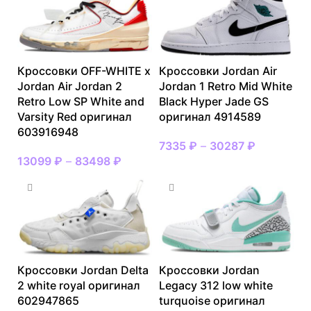
Кроссовки OFF-WHITE x
Кроссовки Jordan Air
Jordan Air Jordan 2
Jordan 1 Retro Mid White
Retro Low SP White and
Black Hyper Jade GS
Varsity Red оригинал
оригинал 4914589
603916948
7335
₽
–
30287
₽
13099
₽
–
83498
₽
Кроссовки Jordan Delta
Кроссовки Jordan
2 white royal оригинал
Legacy 312 low white
602947865
turquoise оригинал