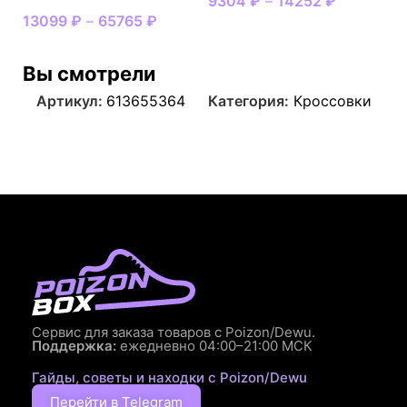
9304
₽
–
14252
₽
13099
₽
–
65765
₽
Вы смотрели
Артикул:
613655364
Категория:
Кроссовки
Сервис для заказа товаров с Poizon/Dewu.
Поддержка:
ежедневно 04:00–21:00 МСК
Гайды, советы и находки с Poizon/Dewu
Перейти в Telegram