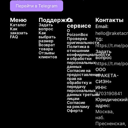
Перейти в Telegram
Меню
Поддержка
О
Контакты
Каталог
Задать
сервисе
Email:
Как
вопрос
О
заказать
Как
hello@raketacn
PoizonBox
FAQ
выбрать
Проверка
TG:
размер
оригинальности
Возврат
https://t.me/p
Политика в
товара
отношении
Задать
Отзывы
конфиденциальности
клиентов
вопрос
и обработки
персональных
https://t.me/p
данных
ООО
Согласие на
предоставление
«РАКЕТА-
прав на
СИЭН»
обработку и
передачу
ИНН:
персональных
9703190841
данных третьим
лицам
Юридический
Согласие
адрес:
на рекламу
Оферта
Москва,
наб.
Пресненская,