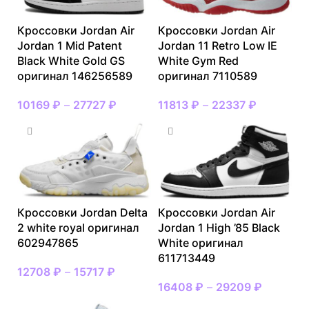
Кроссовки Jordan Air
Кроссовки Jordan Air
Jordan 1 Mid Patent
Jordan 11 Retro Low IE
Black White Gold GS
White Gym Red
оригинал 146256589
оригинал 7110589
10169
₽
–
27727
₽
11813
₽
–
22337
₽
Кроссовки Jordan Delta
Кроссовки Jordan Air
2 white royal оригинал
Jordan 1 High ’85 Black
602947865
White оригинал
611713449
12708
₽
–
15717
₽
16408
₽
–
29209
₽