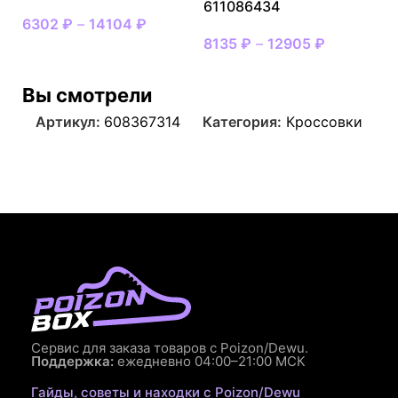
611086434
6302
₽
–
14104
₽
8135
₽
–
12905
₽
Вы смотрели
Артикул:
608367314
Категория:
Кроссовки
Сервис для заказа товаров с Poizon/Dewu.
Поддержка:
ежедневно 04:00–21:00 МСК
Гайды, советы и находки с Poizon/Dewu