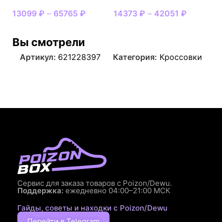
13099
₽
–
65765
₽
14373
₽
–
42051
₽
Вы смотрели
Артикул:
621228397
Категория:
Кроссовки
Сервис для заказа товаров с Poizon/Dewu.
Поддержка:
ежедневно 04:00–21:00 МСК
Гайды, советы и находки с Poizon/Dewu
Перейти в Telegram