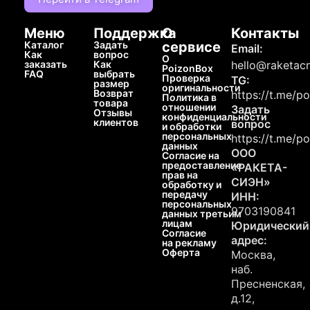
Меню
Поддержка
О
Контакты
Каталог
Задать
сервисе
Email:
Как
вопрос
О
заказать
Как
hello@raketacn
PoizonBox
FAQ
выбрать
Проверка
TG:
размер
оригинальности
Возврат
https://t.me/p
Политика в
товара
отношении
Задать
Отзывы
конфиденциальности
клиентов
вопрос
и обработки
персональных
https://t.me/p
данных
ООО
Согласие на
предоставление
«РАКЕТА-
прав на
СИЭН»
обработку и
передачу
ИНН:
персональных
9703190841
данных третьим
лицам
Юридический
Согласие
адрес:
на рекламу
Оферта
Москва,
наб.
Пресненская,
д.12,