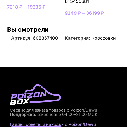
615455681
7018
₽
–
19336
₽
9249
₽
–
36199
₽
Вы смотрели
Артикул:
608367400
Категория:
Кроссовки
Сервис для заказа товаров с Poizon/Dewu.
Поддержка:
ежедневно 04:00–21:00 МСК
Гайды, советы и находки с Poizon/Dewu