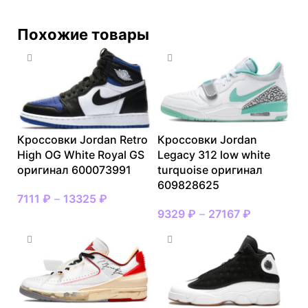
Похожие товары
Кроссовки Jordan Retro
Кроссовки Jordan
High OG White Royal GS
Legacy 312 low white
оригинал 600073991
turquoise оригинал
609828625
7111
₽
–
13325
₽
9329
₽
–
27167
₽