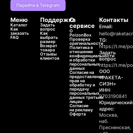
Перейти в Telegram
Меню
Поддержка
О
Контакты
Каталог
Задать
сервисе
Email:
Как
вопрос
О
заказать
Как
hello@raketacn
PoizonBox
FAQ
выбрать
Проверка
TG:
размер
оригинальности
Возврат
https://t.me/p
Политика в
товара
отношении
Задать
Отзывы
конфиденциальности
клиентов
вопрос
и обработки
персональных
https://t.me/p
данных
ООО
Согласие на
предоставление
«РАКЕТА-
прав на
СИЭН»
обработку и
передачу
ИНН:
персональных
9703190841
данных третьим
лицам
Юридический
Согласие
адрес:
на рекламу
Оферта
Москва,
наб.
Пресненская,