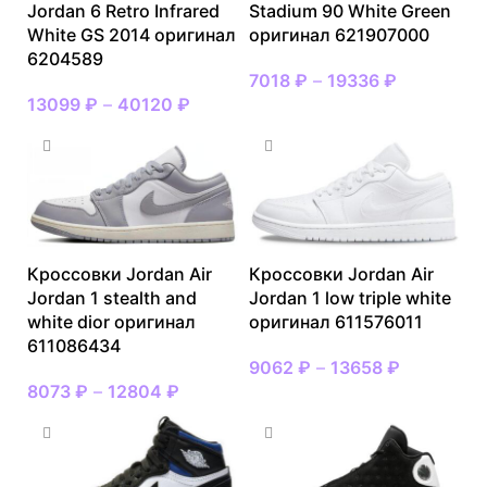
Jordan 6 Retro Infrared
Stadium 90 White Green
White GS 2014 оригинал
оригинал 621907000
6204589
7018
₽
–
19336
₽
13099
₽
–
40120
₽
Кроссовки Jordan Air
Кроссовки Jordan Air
Jordan 1 stealth and
Jordan 1 low triple white
white dior оригинал
оригинал 611576011
611086434
9062
₽
–
13658
₽
8073
₽
–
12804
₽