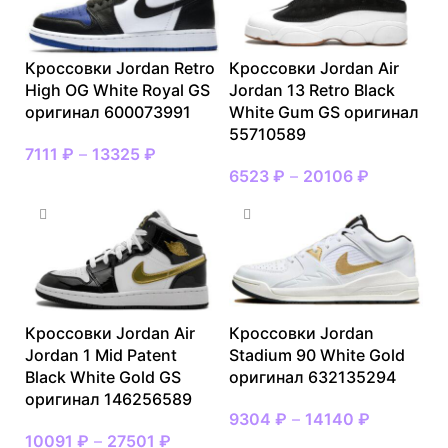
Кроссовки Jordan Retro
Кроссовки Jordan Air
High OG White Royal GS
Jordan 13 Retro Black
оригинал 600073991
White Gum GS оригинал
55710589
7111
₽
–
13325
₽
6523
₽
–
20106
₽
Кроссовки Jordan Air
Кроссовки Jordan
Jordan 1 Mid Patent
Stadium 90 White Gold
Black White Gold GS
оригинал 632135294
оригинал 146256589
9304
₽
–
14140
₽
10091
₽
–
27501
₽