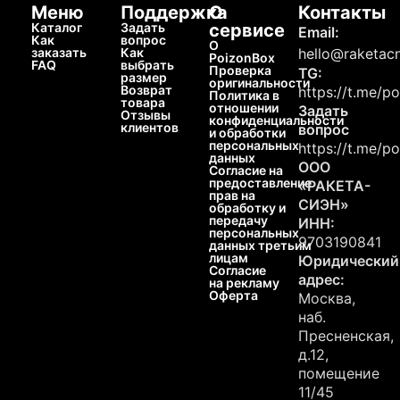
Меню
Поддержка
О
Контакты
Каталог
Задать
сервисе
Email:
Как
вопрос
О
заказать
Как
hello@raketacn
PoizonBox
FAQ
выбрать
Проверка
TG:
размер
оригинальности
Возврат
https://t.me/p
Политика в
товара
отношении
Задать
Отзывы
конфиденциальности
клиентов
вопрос
и обработки
персональных
https://t.me/p
данных
ООО
Согласие на
предоставление
«РАКЕТА-
прав на
СИЭН»
обработку и
передачу
ИНН:
персональных
9703190841
данных третьим
лицам
Юридический
Согласие
адрес:
на рекламу
Оферта
Москва,
наб.
Пресненская,
д.12,
помещение
11/45