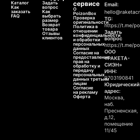
Каталог
Задать
сервисе
Email:
Как
вопрос
О
заказать
Как
hello@raketacn
PoizonBox
FAQ
выбрать
Проверка
TG:
размер
оригинальности
Возврат
https://t.me/p
Политика в
товара
отношении
Задать
Отзывы
конфиденциальности
клиентов
вопрос
и обработки
персональных
https://t.me/p
данных
ООО
Согласие на
предоставление
«РАКЕТА-
прав на
СИЭН»
обработку и
передачу
ИНН:
персональных
9703190841
данных третьим
лицам
Юридический
Согласие
адрес:
на рекламу
Оферта
Москва,
наб.
Пресненская,
д.12,
помещение
11/45