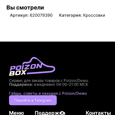
Вы смотрели
Артикул:
620079390
Категория:
Кроссовки
Сервис для заказа товаров с Poizon/Dewu.
Поддержка:
ежедневно 04:00–21:00 МСК
Гайды, советы и находки с Poizon/Dewu
Перейти в Telegram
Меню
Поддержка
О
Контакты