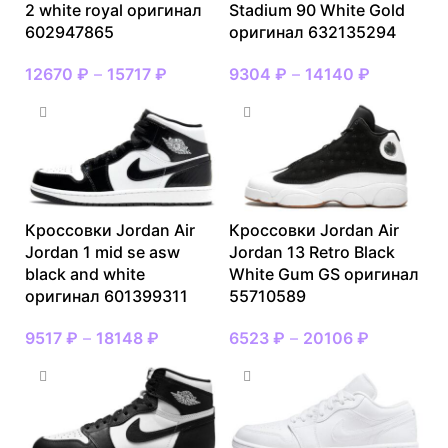
2 white royal оригинал
Stadium 90 White Gold
602947865
оригинал 632135294
12670
₽
–
15717
₽
9304
₽
–
14140
₽
Кроссовки Jordan Air
Кроссовки Jordan Air
Jordan 1 mid se asw
Jordan 13 Retro Black
black and white
White Gum GS оригинал
оригинал 601399311
55710589
9517
₽
–
18148
₽
6523
₽
–
20106
₽