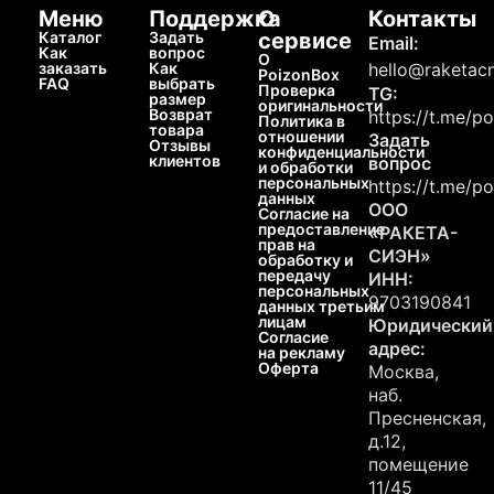
Меню
Поддержка
О
Контакты
Каталог
Задать
сервисе
Email:
Как
вопрос
О
заказать
Как
hello@raketacn
PoizonBox
FAQ
выбрать
Проверка
TG:
размер
оригинальности
Возврат
https://t.me/p
Политика в
товара
отношении
Задать
Отзывы
конфиденциальности
клиентов
вопрос
и обработки
персональных
https://t.me/p
данных
ООО
Согласие на
предоставление
«РАКЕТА-
прав на
СИЭН»
обработку и
передачу
ИНН:
персональных
9703190841
данных третьим
лицам
Юридический
Согласие
адрес:
на рекламу
Оферта
Москва,
наб.
Пресненская,
д.12,
помещение
11/45