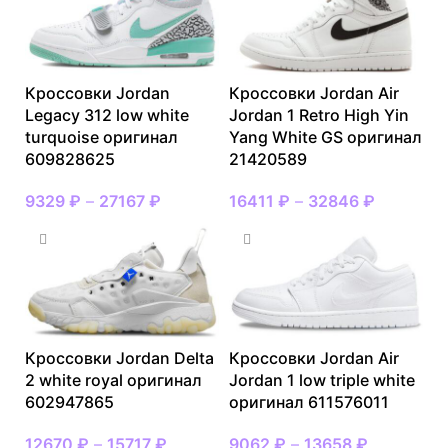
Кроссовки Jordan
Кроссовки Jordan Air
Legacy 312 low white
Jordan 1 Retro High Yin
turquoise оригинал
Yang White GS оригинал
609828625
21420589
9329
₽
–
27167
₽
16411
₽
–
32846
₽
Кроссовки Jordan Delta
Кроссовки Jordan Air
2 white royal оригинал
Jordan 1 low triple white
602947865
оригинал 611576011
12670
₽
–
15717
₽
9062
₽
–
13658
₽