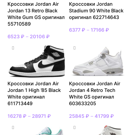
Кроссовки Jordan Air
Кроссовки Jordan
Jordan 13 Retro Black
Stadium 90 White Black
White Gum GS оригинал
оригинал 622714643
55710589
6377
₽
–
17166
₽
6523
₽
–
20106
₽
Кроссовки Jordan Air
Кроссовки Jordan Air
Jordan 1 High ’85 Black
Jordan 4 Retro Tech
White оригинал
White GS оригинал
611713449
603633205
16278
₽
–
28971
₽
25845
₽
–
41799
₽