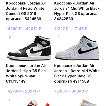
Кроссовки Jordan Air
Кроссовки Jordan Air
Jordan 4 Retro White
Jordan 1 Mid White Black
Cement GS 2016
Hyper Pink GS оригинал
оригинал 5424589
84342589
14260
₽
–
42051
₽
11227
₽
–
17146
₽
Кроссовки Jordan Air
Кроссовки Jordan Air
Jordan 1 High ’85 Black
Jordan 1 Retro Mid White
White оригинал
Black Hyper Jade GS
611713449
оригинал 4914589
16278
₽
–
28971
₽
7335
₽
–
30040
₽