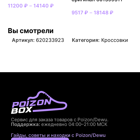
11200
₽
–
14140
₽
9517
₽
–
18148
₽
Вы смотрели
Артикул:
620233923
Категория:
Кроссовки
Сервис для заказа товаров с Poizon/Dewu.
Поддержка:
ежедневно 04:00–21:00 МСК
Гайды, советы и находки с Poizon/Dewu