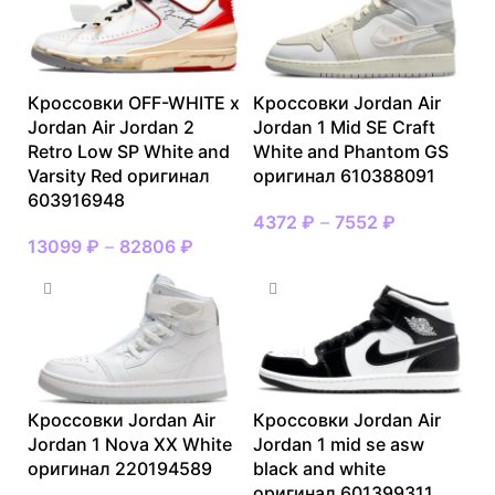
Кроссовки OFF-WHITE x
Кроссовки Jordan Air
Jordan Air Jordan 2
Jordan 1 Mid SE Craft
Retro Low SP White and
White and Phantom GS
Varsity Red оригинал
оригинал 610388091
603916948
4372
₽
–
7552
₽
13099
₽
–
82806
₽
Кроссовки Jordan Air
Кроссовки Jordan Air
Jordan 1 Nova XX White
Jordan 1 mid se asw
оригинал 220194589
black and white
оригинал 601399311