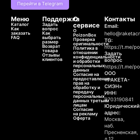
Перейти в Telegram
Меню
Поддержка
О
Контакты
Каталог
Задать
сервисе
Email:
Как
вопрос
О
заказать
Как
hello@raketacn
PoizonBox
FAQ
выбрать
Проверка
TG:
размер
оригинальности
Возврат
https://t.me/p
Политика в
товара
отношении
Задать
Отзывы
конфиденциальности
клиентов
вопрос
и обработки
персональных
https://t.me/p
данных
ООО
Согласие на
предоставление
«РАКЕТА-
прав на
СИЭН»
обработку и
передачу
ИНН:
персональных
9703190841
данных третьим
лицам
Юридический
Согласие
адрес:
на рекламу
Оферта
Москва,
наб.
Пресненская,
д.12,