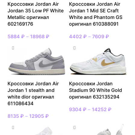
Кроссовки Jordan Air
Кроссовки Jordan Air
Jordan 35 Low PF White
Jordan 1 Mid SE Craft
Metallic оригинал
White and Phantom GS
602169176
оригинал 610388091
5884
₽
–
18968
₽
4402
₽
–
7609
₽
Кроссовки Jordan Air
Кроссовки Jordan
Jordan 1 stealth and
Stadium 90 White Gold
white dior оригинал
оригинал 632135294
611086434
9304
₽
–
14252
₽
8135
₽
–
12905
₽