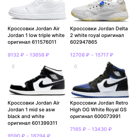
Кроссовки Jordan Air
Кроссовки Jordan Delta
Jordan 1 low triple white
2 white royal оригинал
оригинал 611576011
602947865
9132
₽
–
13658
₽
12708
₽
–
15717
₽
Кроссовки Jordan Air
Кроссовки Jordan Retro
Jordan 1 mid se asw
High OG White Royal GS
black and white
оригинал 600073991
оригинал 601399311
7165
₽
–
13430
₽
9590
₽
–
18294
₽