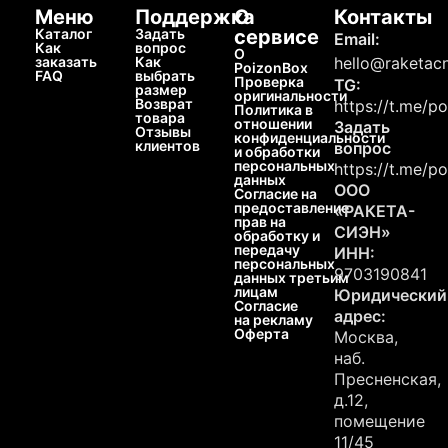
Меню
Поддержка
О
Контакты
Каталог
Задать
сервисе
Email:
Как
вопрос
О
заказать
Как
hello@raketacn
PoizonBox
FAQ
выбрать
Проверка
TG:
размер
оригинальности
Возврат
https://t.me/p
Политика в
товара
отношении
Задать
Отзывы
конфиденциальности
клиентов
вопрос
и обработки
персональных
https://t.me/p
данных
ООО
Согласие на
предоставление
«РАКЕТА-
прав на
СИЭН»
обработку и
передачу
ИНН:
персональных
9703190841
данных третьим
лицам
Юридический
Согласие
адрес:
на рекламу
Оферта
Москва,
наб.
Пресненская,
д.12,
помещение
11/45