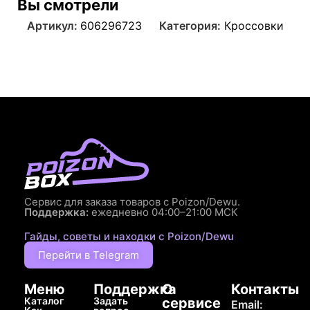
Вы смотрели
Артикул:
606296723
Категория:
Кроссовки
Сервис для заказа товаров с Poizon/Dewu.
Поддержка:
ежедневно 04:00–21:00 МСК
Гайды, советы и находки с Poizon/Dewu
Перейти в Telegram
Меню
Поддержка
О
Контакты
Каталог
Задать
сервисе
Email: