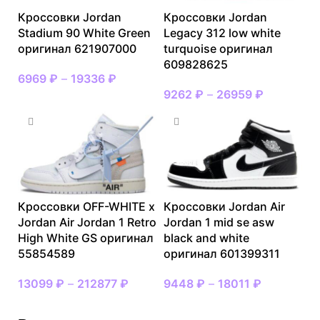
Кроссовки Jordan
Кроссовки Jordan
Stadium 90 White Green
Legacy 312 low white
оригинал 621907000
turquoise оригинал
609828625
6969
₽
–
19336
₽
9262
₽
–
26959
₽
Кроссовки OFF-WHITE x
Кроссовки Jordan Air
Jordan Air Jordan 1 Retro
Jordan 1 mid se asw
High White GS оригинал
black and white
55854589
оригинал 601399311
13099
₽
–
212877
₽
9448
₽
–
18011
₽