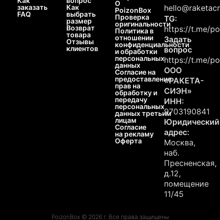
Как
вопрос
О
заказать
Как
hello@raketacn
PoizonBox
FAQ
выбрать
Проверка
TG:
размер
оригинальности
Возврат
https://t.me/p
Политика в
товара
отношении
Задать
Отзывы
конфиденциальности
клиентов
вопрос
и обработки
персональных
https://t.me/p
данных
ООО
Согласие на
предоставление
«РАКЕТА-
прав на
СИЭН»
обработку и
передачу
ИНН:
персональных
9703190841
данных третьим
лицам
Юридический
Согласие
адрес:
на рекламу
Оферта
Москва,
наб.
Пресненская,
д.12,
помещение
11/45
PoizonBox © 2026 г. Все права защищены