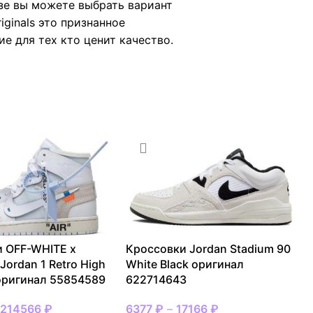
зе вы можете выбрать вариант
ginals это признанное
ие для тех кто ценит качество.
 OFF-WHITE x
Кроссовки Jordan Stadium 90
 Jordan 1 Retro High
White Black оригинал
оригинал 55854589
622714643
–
214566
₽
6377
₽
–
17166
₽