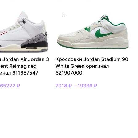
 Jordan Air Jordan 3
Кроссовки Jordan Stadium 90
ent Reimagined
White Green оригинал
инал 611687547
621907000
–
65222
₽
7018
₽
–
19336
₽