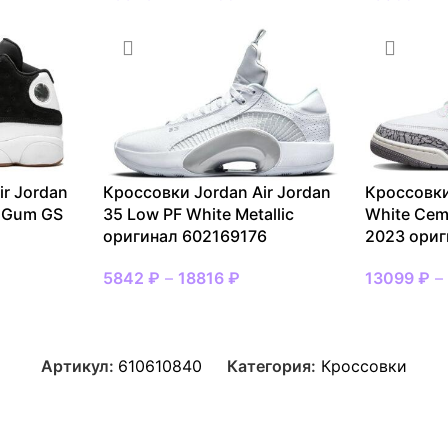
ir Jordan
Кроссовки Jordan Air Jordan
Кроссовки
e Gum GS
35 Low PF White Metallic
White Cem
оригинал 602169176
2023 ориг
5842
₽
–
18816
₽
13099
₽
Артикул:
610610840
Категория:
Кроссовки