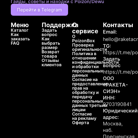
Гайды, советы и находки с Poizon/Dewu
Перейти в Telegram
Меню
Поддержка
О
Контакты
Каталог
Задать
сервисе
Email:
Как
вопрос
О
заказать
Как
hello@raketacn
PoizonBox
FAQ
выбрать
Проверка
TG:
размер
оригинальности
Возврат
https://t.me/p
Политика в
товара
отношении
Задать
Отзывы
конфиденциальности
клиентов
вопрос
и обработки
персональных
https://t.me/p
данных
ООО
Согласие на
предоставление
«РАКЕТА-
прав на
СИЭН»
обработку и
передачу
ИНН:
персональных
9703190841
данных третьим
лицам
Юридический
Согласие
адрес:
на рекламу
Оферта
Москва,
наб.
Пресненская,