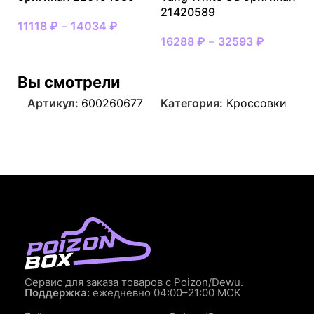
21420589
11118
₽
–
14034
₽
16288
₽
–
32593
₽
Вы смотрели
Артикул:
600260677
Категория:
Кроссовки
Сервис для заказа товаров с Poizon/Dewu.
Поддержка:
ежедневно 04:00–21:00 МСК