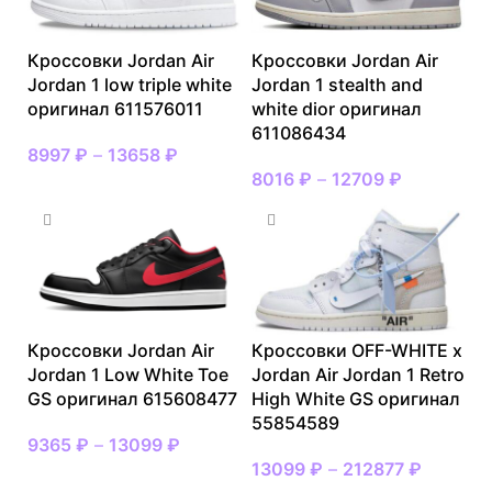
Кроссовки Jordan Air
Кроссовки Jordan Air
Jordan 1 low triple white
Jordan 1 stealth and
оригинал 611576011
white dior оригинал
611086434
8997
₽
–
13658
₽
8016
₽
–
12709
₽
Кроссовки Jordan Air
Кроссовки OFF-WHITE x
Jordan 1 Low White Toe
Jordan Air Jordan 1 Retro
GS оригинал 615608477
High White GS оригинал
55854589
9365
₽
–
13099
₽
13099
₽
–
212877
₽