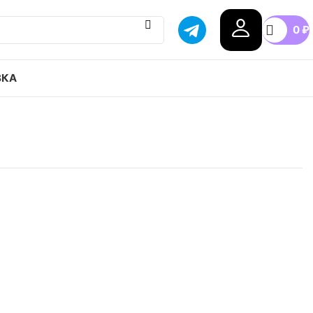
0
₽
ВКА
 originals Niteball привозим с гарантией оригинала,
оссии, доступные цены.
38
39
40
41
42
+4