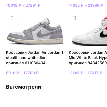
10018
₽
–
27291
₽
11635
₽
–
21988
₽
Кроссовки Jordan Air Jordan 1
Кроссовки Jordan Ai
stealth and white dior
Mid White Black Hyp
оригинал 611086434
оригинал 84342589
8016
₽
–
12709
₽
11145
₽
–
17017
₽
Вы смотрели