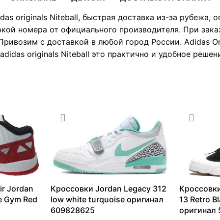
as originals Niteball, быстрая доставка из-за рубежа,
ркой номера от официального производителя. При зака
ривозим с доставкой в любой город России. Adidas Ori
idas originals Niteball это практично и удобное решен
ir Jordan
Кроссовки Jordan Legacy 312
Кроссовки
te Gym Red
low white turquoise оригинал
13 Retro B
609828625
оригинал 