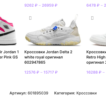
9262
₽
–
26959
₽
6478
₽
–
r Jordan 1
Кроссовки Jordan Delta 2
Кроссовки
er Pink GS
white royal оригинал
Retro High
602947865
оригинал
12576
₽
–
15717
₽
16288
₽
–
Артикул:
601895039
Категория:
Кроссовки