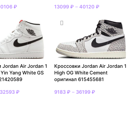
20106
₽
13099
₽
–
40120
₽
 Jordan Air Jordan 1
Кроссовки Jordan Air Jordan 1
 Yin Yang White GS
High OG White Cement
 21420589
оригинал 615455681
32593
₽
9183
₽
–
36199
₽