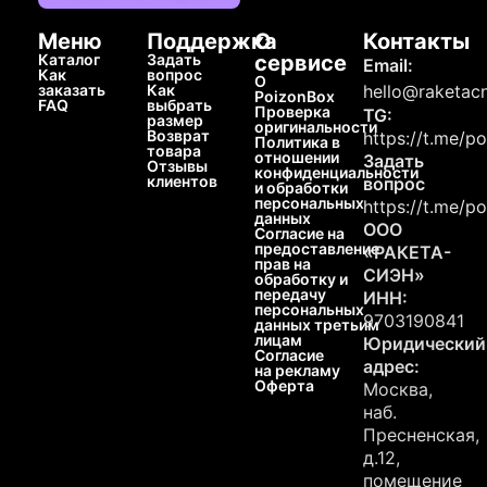
Меню
Поддержка
О
Контакты
Каталог
Задать
сервисе
Email:
Как
вопрос
О
заказать
Как
hello@raketacn
PoizonBox
FAQ
выбрать
Проверка
TG:
размер
оригинальности
Возврат
https://t.me/p
Политика в
товара
отношении
Задать
Отзывы
конфиденциальности
клиентов
вопрос
и обработки
персональных
https://t.me/p
данных
ООО
Согласие на
предоставление
«РАКЕТА-
прав на
СИЭН»
обработку и
передачу
ИНН:
персональных
9703190841
данных третьим
лицам
Юридический
Согласие
адрес:
на рекламу
Оферта
Москва,
наб.
Пресненская,
д.12,
помещение