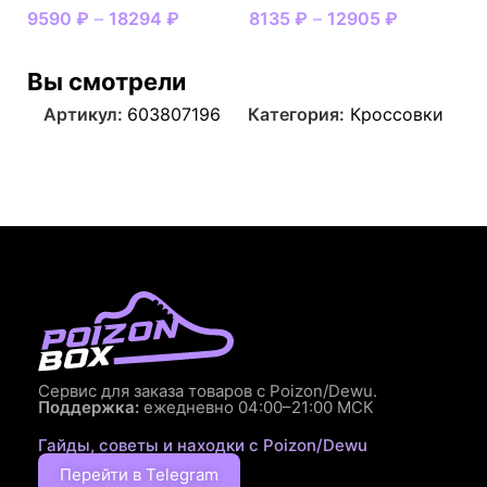
9590
₽
–
18294
₽
8135
₽
–
12905
₽
Вы смотрели
Артикул:
603807196
Категория:
Кроссовки
Сервис для заказа товаров с Poizon/Dewu.
Поддержка:
ежедневно 04:00–21:00 МСК
Гайды, советы и находки с Poizon/Dewu
Перейти в Telegram