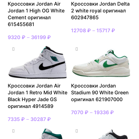
Кроссовки Jordan Air
Кроссовки Jordan Delta
Jordan 1 High OG White
2 white royal оригинал
Cement оригинал
602947865
615455681
12708
₽
–
15717
₽
9320
₽
–
36199
₽
Кроссовки Jordan Air
Кроссовки Jordan
Jordan 1 Retro Mid White
Stadium 90 White Green
Black Hyper Jade GS
оригинал 621907000
оригинал 4914589
7070
₽
–
19336
₽
7335
₽
–
30287
₽