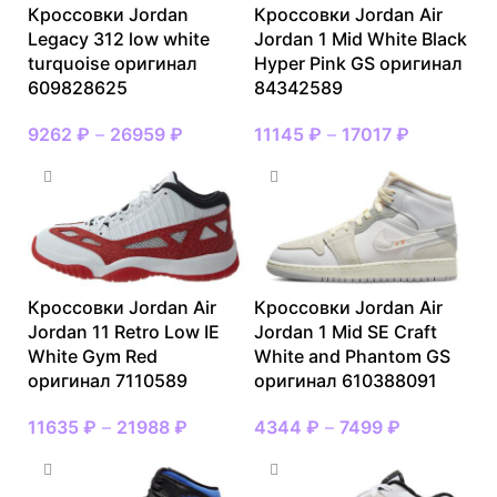
Кроссовки Jordan
Кроссовки Jordan Air
Legacy 312 low white
Jordan 1 Mid White Black
turquoise оригинал
Hyper Pink GS оригинал
609828625
84342589
9262
₽
–
26959
₽
11145
₽
–
17017
₽
Кроссовки Jordan Air
Кроссовки Jordan Air
Jordan 11 Retro Low IE
Jordan 1 Mid SE Craft
White Gym Red
White and Phantom GS
оригинал 7110589
оригинал 610388091
11635
₽
–
21988
₽
4344
₽
–
7499
₽