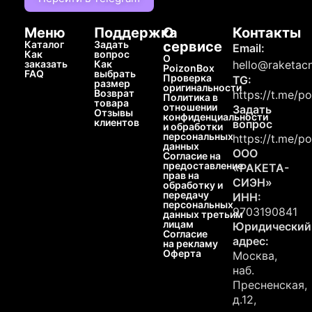
Меню
Поддержка
О
Контакты
Каталог
Задать
сервисе
Email:
Как
вопрос
О
заказать
Как
hello@raketacn
PoizonBox
FAQ
выбрать
Проверка
TG:
размер
оригинальности
Возврат
https://t.me/p
Политика в
товара
отношении
Задать
Отзывы
конфиденциальности
клиентов
вопрос
и обработки
персональных
https://t.me/p
данных
ООО
Согласие на
предоставление
«РАКЕТА-
прав на
СИЭН»
обработку и
передачу
ИНН:
персональных
9703190841
данных третьим
лицам
Юридический
Согласие
адрес:
на рекламу
Оферта
Москва,
наб.
Пресненская,
д.12,