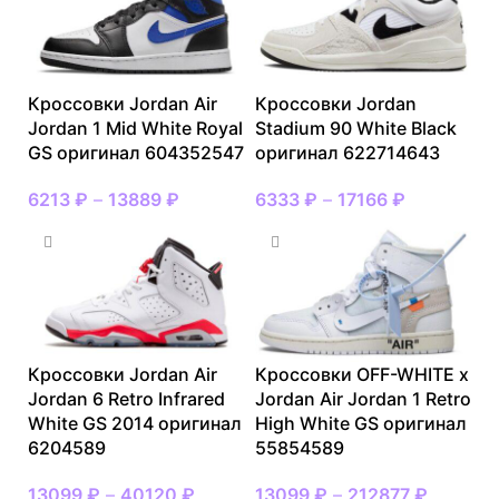
Кроссовки Jordan Air
Кроссовки Jordan
Jordan 1 Mid White Royal
Stadium 90 White Black
GS оригинал 604352547
оригинал 622714643
6213
₽
–
13889
₽
6333
₽
–
17166
₽
Кроссовки Jordan Air
Кроссовки OFF-WHITE x
Jordan 6 Retro Infrared
Jordan Air Jordan 1 Retro
White GS 2014 оригинал
High White GS оригинал
6204589
55854589
13099
₽
–
40120
₽
13099
₽
–
212877
₽