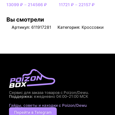
13099
₽
–
214566
₽
11721
₽
–
22157
₽
Вы смотрели
Артикул:
611917281
Категория:
Кроссовки
Сервис для заказа товаров с Poizon/Dewu.
Поддержка:
ежедневно 04:00–21:00 МСК
Гайды, советы и находки с Poizon/Dewu
Перейти в Telegram