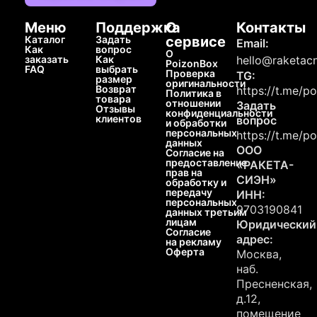
Меню
Поддержка
О
Контакты
Каталог
Задать
сервисе
Email:
Как
вопрос
О
заказать
Как
hello@raketacn
PoizonBox
FAQ
выбрать
Проверка
TG:
размер
оригинальности
Возврат
https://t.me/p
Политика в
товара
отношении
Задать
Отзывы
конфиденциальности
клиентов
вопрос
и обработки
персональных
https://t.me/p
данных
ООО
Согласие на
предоставление
«РАКЕТА-
прав на
СИЭН»
обработку и
передачу
ИНН:
персональных
9703190841
данных третьим
лицам
Юридический
Согласие
адрес:
на рекламу
Оферта
Москва,
наб.
Пресненская,
д.12,
помещение