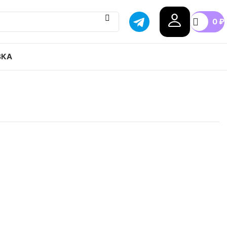
0
₽
ВКА
 originals Superstar привозим с гарантией
бой город России, доступные цены.
40
41
42
43
44
45