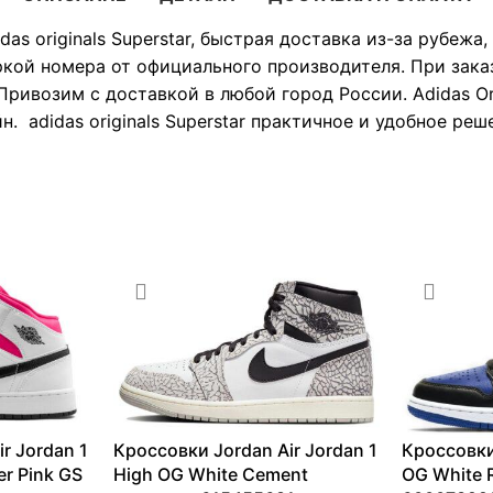
das originals Superstar, быстрая доставка из-за рубежа
ркой номера от официального производителя. При зака
ривозим с доставкой в любой город России. Adidas Ori
. adidas originals Superstar практичное и удобное реш
r Jordan 1
Кроссовки Jordan Air Jordan 1
Кроссовки
er Pink GS
High OG White Cement
OG White 