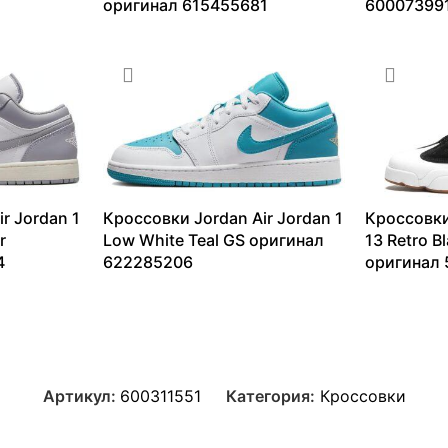
оригинал 615455681
60007399
9183
₽
–
36199
₽
7062
₽
–
r Jordan 1
Кроссовки Jordan Air Jordan 1
Кроссовки
r
Low White Teal GS оригинал
13 Retro B
4
622285206
оригинал 
9342
₽
–
15320
₽
6478
₽
–
Артикул:
600311551
Категория:
Кроссовки