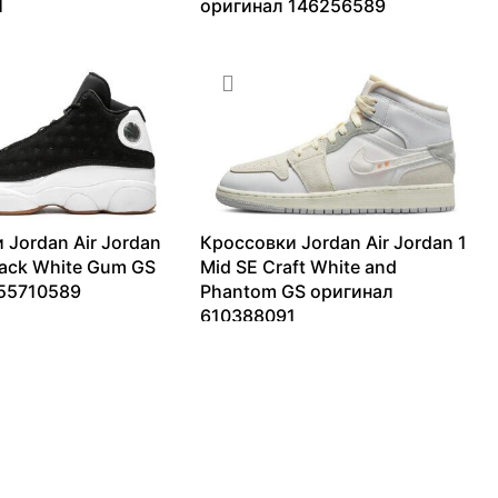
1
оригинал 146256589
13226
₽
10018
₽
–
27291
₽
 Jordan Air Jordan
Кроссовки Jordan Air Jordan 1
lack White Gum GS
Mid SE Craft White and
55710589
Phantom GS оригинал
610388091
20106
₽
4344
₽
–
7499
₽