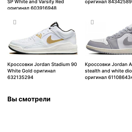
SP White and Varsity Red
оригинал 84342589
оригинал 603916948
11145
₽
–
17017
₽
13099
₽
–
82158
₽
Кроссовки Jordan Stadium 90
Кроссовки Jordan Ai
White Gold оригинал
stealth and white dio
632135294
оригинал 61108643
9304
₽
–
14034
₽
8016
₽
–
12709
₽
Вы смотрели