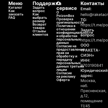
Меню
Поддержка
О
Контакты
Каталог
Задать
сервисе
Email:
Как
вопрос
О
заказать
Как
hello@raketacn
PoizonBox
FAQ
выбрать
Проверка
TG:
размер
оригинальности
Возврат
https://t.me/p
Политика в
товара
отношении
Задать
Отзывы
конфиденциальности
клиентов
вопрос
и обработки
персональных
https://t.me/p
данных
ООО
Согласие на
предоставление
«РАКЕТА-
прав на
СИЭН»
обработку и
передачу
ИНН:
персональных
9703190841
данных третьим
лицам
Юридический
Согласие
адрес:
на рекламу
Оферта
Москва,
наб.
Пресненская,
д.12,
помещение
11/45