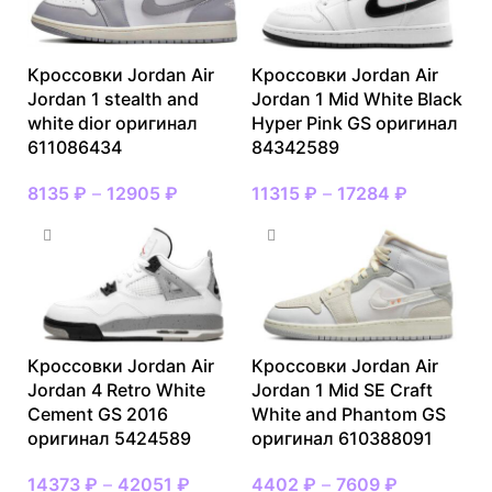
Кроссовки Jordan Air
Кроссовки Jordan Air
Jordan 1 stealth and
Jordan 1 Mid White Black
white dior оригинал
Hyper Pink GS оригинал
611086434
84342589
8135
₽
–
12905
₽
11315
₽
–
17284
₽
Кроссовки Jordan Air
Кроссовки Jordan Air
Jordan 4 Retro White
Jordan 1 Mid SE Craft
Cement GS 2016
White and Phantom GS
оригинал 5424589
оригинал 610388091
14373
₽
–
42051
₽
4402
₽
–
7609
₽