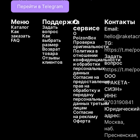
Перейти в Telegram
Меню
Поддержка
О
Контакты
Каталог
Задать
сервисе
Email:
Как
вопрос
О
заказать
Как
hello@raketacn
PoizonBox
FAQ
выбрать
Проверка
TG:
размер
оригинальности
Возврат
https://t.me/p
Политика в
товара
отношении
Задать
Отзывы
конфиденциальности
клиентов
вопрос
и обработки
персональных
https://t.me/p
данных
ООО
Согласие на
предоставление
«РАКЕТА-
прав на
СИЭН»
обработку и
передачу
ИНН:
персональных
9703190841
данных третьим
лицам
Юридический
Согласие
адрес:
на рекламу
Оферта
Москва,
наб.
Пресненская,