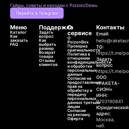
Гайды, советы и находки с Poizon/Dewu
Перейти в Telegram
Меню
Поддержка
О
Контакты
Каталог
Задать
сервисе
Email:
Как
вопрос
О
заказать
Как
hello@raketacn
PoizonBox
FAQ
выбрать
Проверка
TG:
размер
оригинальности
Возврат
https://t.me/p
Политика в
товара
отношении
Задать
Отзывы
конфиденциальности
клиентов
вопрос
и обработки
персональных
https://t.me/p
данных
ООО
Согласие на
предоставление
«РАКЕТА-
прав на
СИЭН»
обработку и
передачу
ИНН:
персональных
9703190841
данных третьим
лицам
Юридический
Согласие
адрес:
на рекламу
Оферта
Москва,
наб.