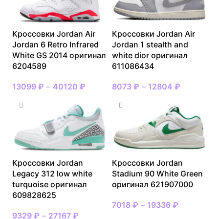
Кроссовки Jordan Air
Кроссовки Jordan Air
Jordan 6 Retro Infrared
Jordan 1 stealth and
White GS 2014 оригинал
white dior оригинал
6204589
611086434
13099
₽
–
40120
₽
8073
₽
–
12804
₽
Кроссовки Jordan
Кроссовки Jordan
Legacy 312 low white
Stadium 90 White Green
turquoise оригинал
оригинал 621907000
609828625
7018
₽
–
19336
₽
9329
₽
–
27167
₽