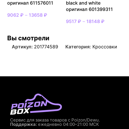
оригинал 611576011
black and white
оригинал 601399311
9062
₽
–
13658
₽
9517
₽
–
18148
₽
Вы смотрели
Артикул:
201774589
Категория:
Кроссовки
Сервис для заказа товаров с Poizon/Dewu.
Поддержка:
ежедневно 04:00–21:00 МСК