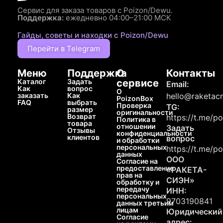
Сервис для заказа товаров с Poizon/Dewu.
Поддержка:
ежедневно 04:00–21:00 МСК
Гайды, советы и находки с Poizon/Dewu
Перейти в Telegram
Меню
Поддержка
О
Контакты
Каталог
Задать
сервисе
Email:
Как
вопрос
О
заказать
Как
hello@raketacn
PoizonBox
FAQ
выбрать
Проверка
TG:
размер
оригинальности
Возврат
https://t.me/p
Политика в
товара
отношении
Задать
Отзывы
конфиденциальности
клиентов
вопрос
и обработки
персональных
https://t.me/p
данных
ООО
Согласие на
предоставление
«РАКЕТА-
прав на
СИЭН»
обработку и
передачу
ИНН:
персональных
9703190841
данных третьим
лицам
Юридический
Согласие
адрес: