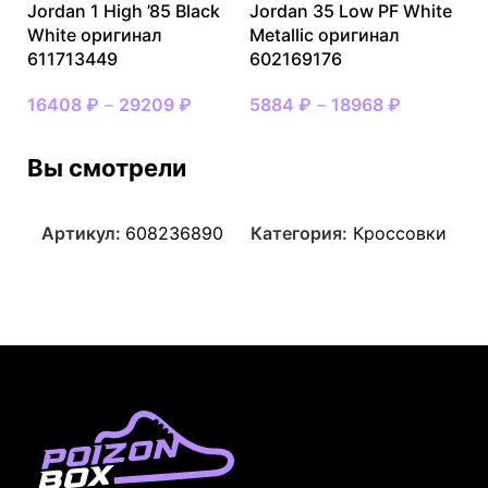
Jordan 1 High ’85 Black
Jordan 35 Low PF White
White оригинал
Metallic оригинал
611713449
602169176
16408
₽
–
29209
₽
5884
₽
–
18968
₽
Вы смотрели
Артикул:
608236890
Категория:
Кроссовки