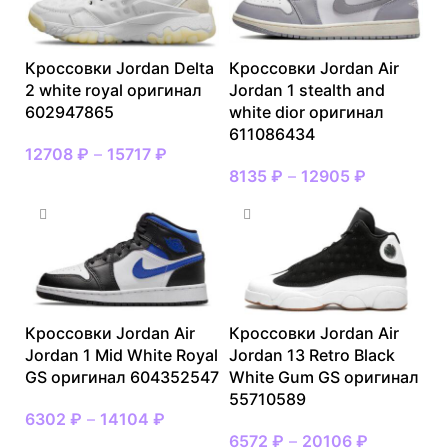
Кроссовки Jordan Delta
Кроссовки Jordan Air
2 white royal оригинал
Jordan 1 stealth and
602947865
white dior оригинал
611086434
12708
₽
–
15717
₽
8135
₽
–
12905
₽
Кроссовки Jordan Air
Кроссовки Jordan Air
Jordan 1 Mid White Royal
Jordan 13 Retro Black
GS оригинал 604352547
White Gum GS оригинал
55710589
6302
₽
–
14104
₽
6572
₽
–
20106
₽