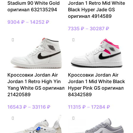
Stadium 90 White Gold
Jordan 1 Retro Mid White
оригинал 632135294
Black Hyper Jade GS
оригинал 4914589
9304
₽
–
14252
₽
7335
₽
–
30287
₽
Кроссовки Jordan Air
Кроссовки Jordan Air
Jordan 1 Retro High Yin
Jordan 1 Mid White Black
Yang White GS оригинал
Hyper Pink GS оригинал
21420589
84342589
16543
₽
–
33116
₽
11315
₽
–
17284
₽