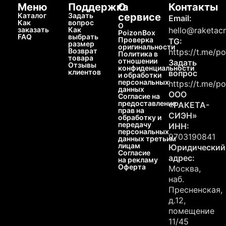
Меню
Поддержка
О
Контакты
Каталог
Задать
сервисе
Email:
Как
вопрос
О
заказать
Как
hello@raketacn
PoizonBox
FAQ
выбрать
Проверка
TG:
размер
оригинальности
Возврат
https://t.me/p
Политика в
товара
отношении
Задать
Отзывы
конфиденциальности
клиентов
вопрос
и обработки
персональных
https://t.me/p
данных
ООО
Согласие на
предоставление
«РАКЕТА-
прав на
СИЭН»
обработку и
передачу
ИНН:
персональных
9703190841
данных третьим
лицам
Юридический
Согласие
адрес:
на рекламу
Оферта
Москва,
наб.
Пресненская,
д.12,
помещение
11/45