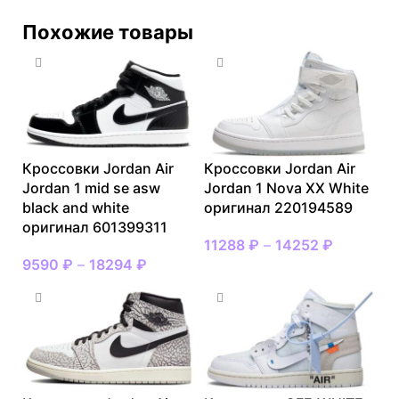
Похожие товары
Кроссовки Jordan Air
Кроссовки Jordan Air
Jordan 1 mid se asw
Jordan 1 Nova XX White
black and white
оригинал 220194589
оригинал 601399311
11288
₽
–
14252
₽
9590
₽
–
18294
₽