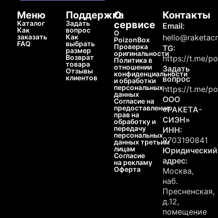
Меню
Поддержка
О
Контакты
Каталог
Задать
сервисе
Email:
Как
вопрос
О
заказать
Как
hello@raketacn
PoizonBox
FAQ
выбрать
Проверка
TG:
размер
оригинальности
Возврат
https://t.me/p
Политика в
товара
отношении
Задать
Отзывы
конфиденциальности
клиентов
вопрос
и обработки
персональных
https://t.me/p
данных
ООО
Согласие на
предоставление
«РАКЕТА-
прав на
СИЭН»
обработку и
передачу
ИНН:
персональных
9703190841
данных третьим
лицам
Юридический
Согласие
адрес:
на рекламу
Оферта
Москва,
наб.
Пресненская,
д.12,
помещение