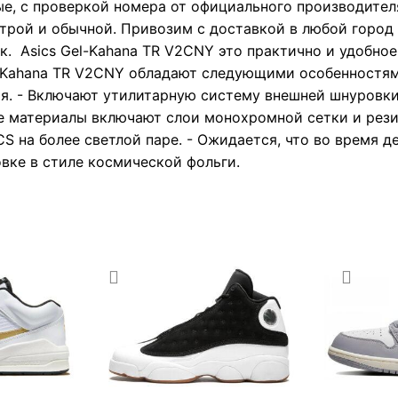
е, с проверкой номера от официального производител
трой и обычной. Привозим с доставкой в любой город 
к. Asics Gel-Kahana TR V2CNY это практично и удобное
l-Kahana TR V2CNY обладают следующими особенностям
ия. - Включают утилитарную систему внешней шнуровк
е материалы включают слои монохромной сетки и рези
S на более светлой паре. - Ожидается, что во время д
вке в стиле космической фольги.