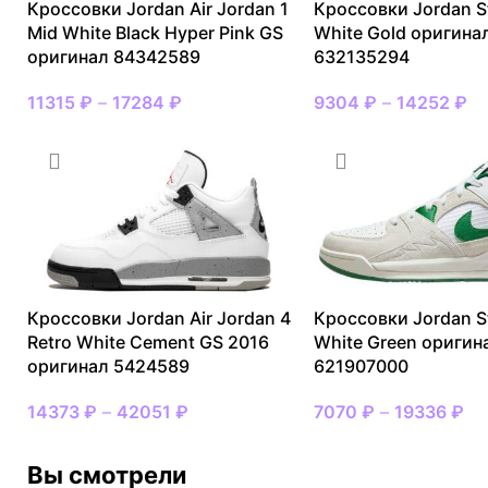
Кроссовки Jordan Air Jordan 1
Кроссовки Jordan S
Mid White Black Hyper Pink GS
White Gold оригина
оригинал 84342589
632135294
11315
₽
–
17284
₽
9304
₽
–
14252
₽
Кроссовки Jordan Air Jordan 4
Кроссовки Jordan S
Retro White Cement GS 2016
White Green оригин
оригинал 5424589
621907000
14373
₽
–
42051
₽
7070
₽
–
19336
₽
Вы смотрели