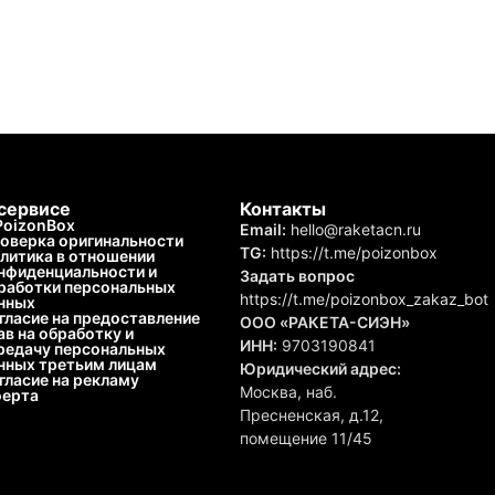
сервисе
Контакты
PoizonBox
Email:
hello@raketacn.ru
оверка оригинальности
TG:
https://t.me/poizonbox
литика в отношении
нфиденциальности и
Задать вопрос
работки персональных
https://t.me/poizonbox_zakaz_bot
нных
гласие на предоставление
ООО «РАКЕТА-СИЭН»
ав на обработку и
ИНН:
9703190841
редачу персональных
нных третьим лицам
Юридический адрес:
гласие на рекламу
Москва, наб.
ерта
Пресненская, д.12,
помещение 11/45