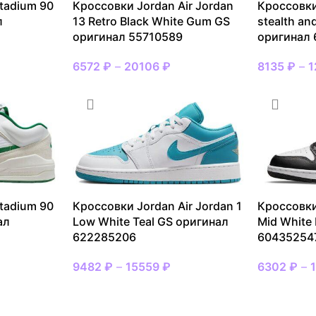
tadium 90
Кроссовки Jordan Air Jordan
Кроссовки
л
13 Retro Black White Gum GS
stealth an
оригинал 55710589
оригинал 
6572
₽
–
20106
₽
8135
₽
–
1
tadium 90
Кроссовки Jordan Air Jordan 1
Кроссовки
ал
Low White Teal GS оригинал
Mid White
622285206
60435254
9482
₽
–
15559
₽
6302
₽
–