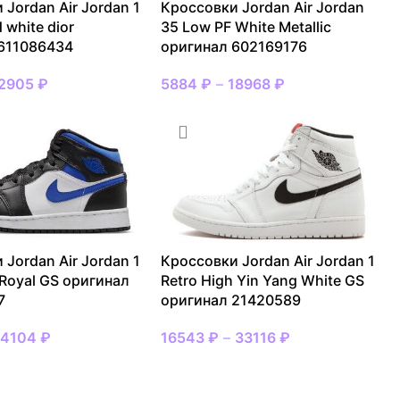
 Jordan Air Jordan 1
Кроссовки Jordan Air Jordan
d white dior
35 Low PF White Metallic
611086434
оригинал 602169176
2905
₽
5884
₽
–
18968
₽
 Jordan Air Jordan 1
Кроссовки Jordan Air Jordan 1
 Royal GS оригинал
Retro High Yin Yang White GS
7
оригинал 21420589
14104
₽
16543
₽
–
33116
₽