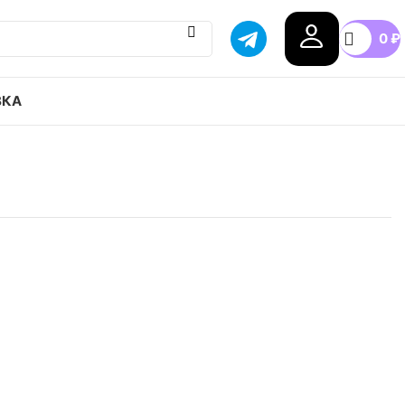
0
₽
ВКА
 Gel-Kahana TR V2CNY привозим с гарантией
бой город России, доступные цены.
.5
42
42.5
46