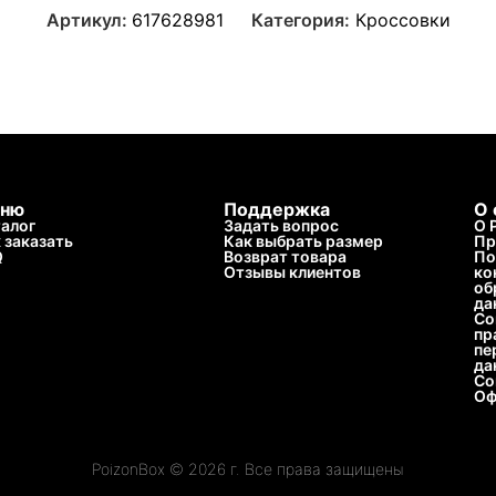
Артикул:
617628981
Категория:
Кроссовки
ню
Поддержка
О 
алог
Задать вопрос
О 
 заказать
Как выбрать размер
Пр
Q
Возврат товара
По
Отзывы клиентов
ко
об
да
Со
пр
пе
да
Со
Оф
PoizonBox © 2026 г. Все права защищены