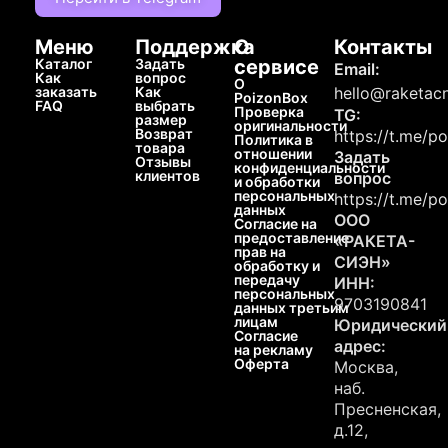
Меню
Поддержка
О
Контакты
Каталог
Задать
сервисе
Email:
Как
вопрос
О
заказать
Как
hello@raketacn
PoizonBox
FAQ
выбрать
Проверка
TG:
размер
оригинальности
Возврат
https://t.me/p
Политика в
товара
отношении
Задать
Отзывы
конфиденциальности
клиентов
вопрос
и обработки
персональных
https://t.me/p
данных
ООО
Согласие на
предоставление
«РАКЕТА-
прав на
СИЭН»
обработку и
передачу
ИНН:
персональных
9703190841
данных третьим
лицам
Юридический
Согласие
адрес:
на рекламу
Оферта
Москва,
наб.
Пресненская,
д.12,