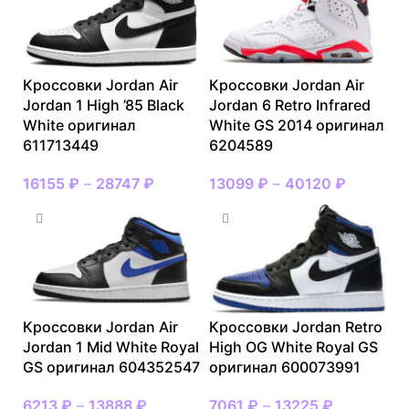
Кроссовки Jordan Air
Кроссовки Jordan Air
Jordan 1 High ’85 Black
Jordan 6 Retro Infrared
White оригинал
White GS 2014 оригинал
611713449
6204589
16155
₽
–
28747
₽
13099
₽
–
40120
₽
Кроссовки Jordan Air
Кроссовки Jordan Retro
Jordan 1 Mid White Royal
High OG White Royal GS
GS оригинал 604352547
оригинал 600073991
6213
₽
–
13888
₽
7061
₽
–
13225
₽