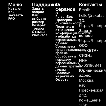
Меню
Поддержка
О
Контакты
Каталог
Задать
сервисе
Email:
Как
вопрос
О
заказать
Как
hello@raketacn
PoizonBox
FAQ
выбрать
Проверка
TG:
размер
оригинальности
Возврат
https://t.me/p
Политика в
товара
отношении
Задать
Отзывы
конфиденциальности
клиентов
вопрос
и обработки
персональных
https://t.me/p
данных
ООО
Согласие на
предоставление
«РАКЕТА-
прав на
СИЭН»
обработку и
передачу
ИНН:
персональных
9703190841
данных третьим
лицам
Юридический
Согласие
адрес:
на рекламу
Оферта
Москва,
наб.
Пресненская,
д.12,
помещение
11/45