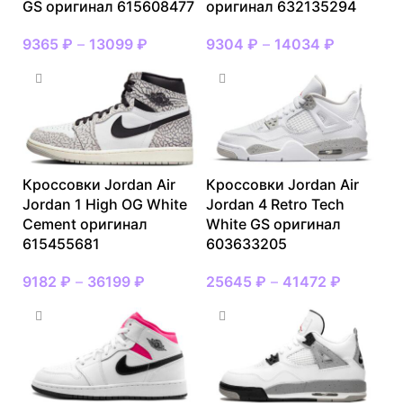
GS оригинал 615608477
оригинал 632135294
9365
₽
–
13099
₽
9304
₽
–
14034
₽
Кроссовки Jordan Air
Кроссовки Jordan Air
Jordan 1 High OG White
Jordan 4 Retro Tech
Cement оригинал
White GS оригинал
615455681
603633205
9182
₽
–
36199
₽
25645
₽
–
41472
₽