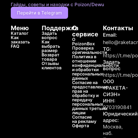
Гайды, советы и находки с Poizon/Dewu
Перейти в Telegram
Меню
Поддержка
О
Контакты
Каталог
Задать
сервисе
Email:
Как
вопрос
О
заказать
Как
hello@raketacn
PoizonBox
FAQ
выбрать
Проверка
TG:
размер
оригинальности
Возврат
https://t.me/p
Политика в
товара
отношении
Задать
Отзывы
конфиденциальности
клиентов
вопрос
и обработки
персональных
https://t.me/p
данных
ООО
Согласие на
предоставление
«РАКЕТА-
прав на
СИЭН»
обработку и
передачу
ИНН:
персональных
9703190841
данных третьим
лицам
Юридический
Согласие
адрес:
на рекламу
Оферта
Москва,
наб.