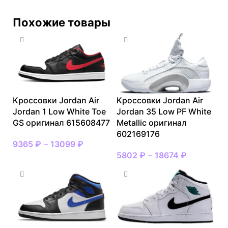
Похожие товары
Кроссовки Jordan Air
Кроссовки Jordan Air
Jordan 1 Low White Toe
Jordan 35 Low PF White
GS оригинал 615608477
Metallic оригинал
602169176
9365
₽
–
13099
₽
5802
₽
–
18674
₽