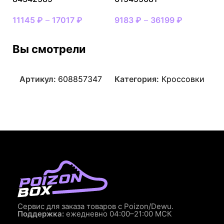
11145
₽
–
17017
₽
9183
₽
–
36199
₽
Вы смотрели
Артикул:
608857347
Категория:
Кроссовки
Сервис для заказа товаров с Poizon/Dewu.
Поддержка:
ежедневно 04:00–21:00 МСК