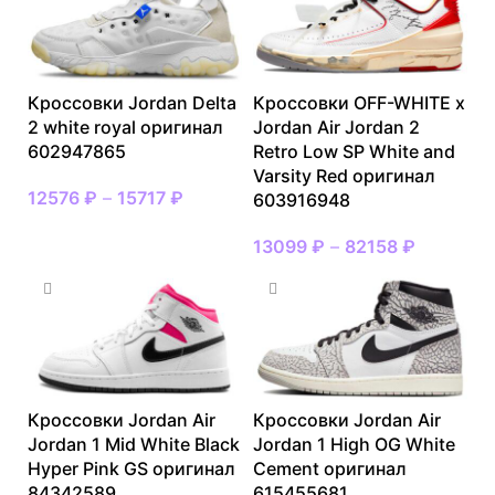
Кроссовки Jordan Delta
Кроссовки OFF-WHITE x
2 white royal оригинал
Jordan Air Jordan 2
602947865
Retro Low SP White and
Varsity Red оригинал
12576
₽
–
15717
₽
603916948
13099
₽
–
82158
₽
Кроссовки Jordan Air
Кроссовки Jordan Air
Jordan 1 Mid White Black
Jordan 1 High OG White
Hyper Pink GS оригинал
Cement оригинал
84342589
615455681