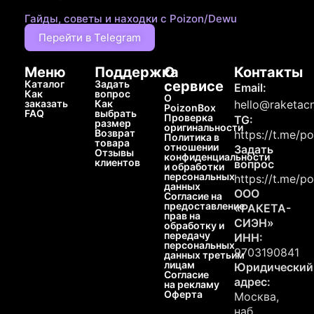
Гайды, советы и находки с Poizon/Dewu
Перейти в Telegram
Меню
Поддержка
О
Контакты
Каталог
Задать
сервисе
Email:
Как
вопрос
О
заказать
Как
hello@raketacn
PoizonBox
FAQ
выбрать
Проверка
TG:
размер
оригинальности
Возврат
https://t.me/p
Политика в
товара
отношении
Задать
Отзывы
конфиденциальности
клиентов
вопрос
и обработки
персональных
https://t.me/p
данных
ООО
Согласие на
предоставление
«РАКЕТА-
прав на
СИЭН»
обработку и
передачу
ИНН:
персональных
9703190841
данных третьим
лицам
Юридический
Согласие
адрес:
на рекламу
Оферта
Москва,
наб.