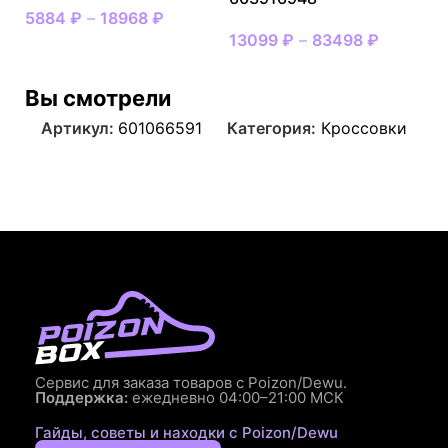
5884
₽
–
18968
₽
13099
₽
–
83498
₽
Вы смотрели
Артикул:
601066591
Категория:
Кроссовки
Сервис для заказа товаров с Poizon/Dewu.
Поддержка:
ежедневно 04:00–21:00 МСК
Гайды, советы и находки с Poizon/Dewu