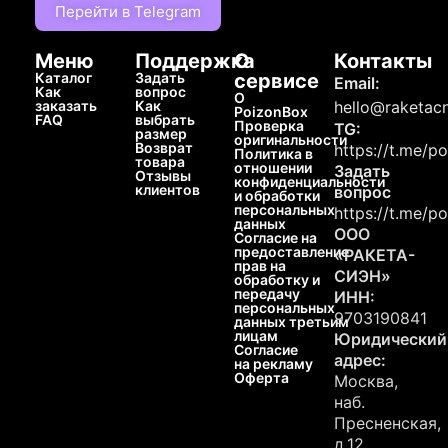
Перейти в Telegram
Меню
Поддержка
О
Контакты
Каталог
Задать
сервисе
Email:
Как
вопрос
О
заказать
Как
hello@raketacn
PoizonBox
FAQ
выбрать
Проверка
TG:
размер
оригинальности
Возврат
https://t.me/p
Политика в
товара
отношении
Задать
Отзывы
конфиденциальности
клиентов
вопрос
и обработки
персональных
https://t.me/p
данных
ООО
Согласие на
предоставление
«РАКЕТА-
прав на
СИЭН»
обработку и
передачу
ИНН:
персональных
9703190841
данных третьим
лицам
Юридический
Согласие
адрес:
на рекламу
Оферта
Москва,
наб.
Пресненская,
д.12,