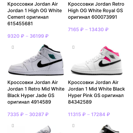
Кроссовки Jordan Air
Кроссовки Jordan Retro
Jordan 1 High OG White
High OG White Royal GS
Cement оригинал
оригинал 600073991
615455681
7165
₽
–
13430
₽
9320
₽
–
36199
₽
Кроссовки Jordan Air
Кроссовки Jordan Air
Jordan 1 Retro Mid White
Jordan 1 Mid White Black
Black Hyper Jade GS
Hyper Pink GS оригинал
оригинал 4914589
84342589
7335
₽
–
30287
₽
11315
₽
–
17284
₽