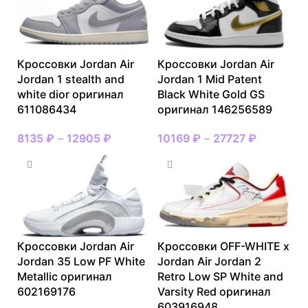
Кроссовки Jordan Air
Кроссовки Jordan Air
Jordan 1 stealth and
Jordan 1 Mid Patent
white dior оригинал
Black White Gold GS
611086434
оригинал 146256589
8135
₽
–
12905
₽
10169
₽
–
27727
₽
Кроссовки Jordan Air
Кроссовки OFF-WHITE x
Jordan 35 Low PF White
Jordan Air Jordan 2
Metallic оригинал
Retro Low SP White and
602169176
Varsity Red оригинал
603916948